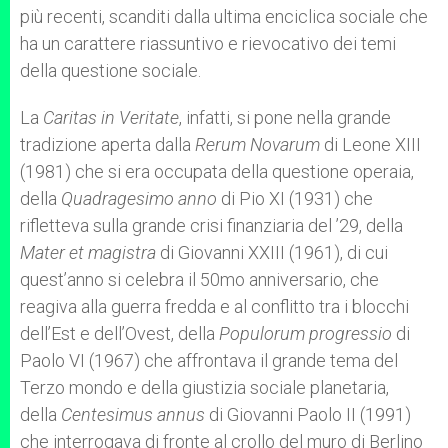
più recenti, scanditi dalla ultima enciclica sociale che
ha un carattere riassuntivo e rievocativo dei temi
della questione sociale.
La
Caritas in Veritate
, infatti, si pone nella grande
tradizione aperta dalla
Rerum Novarum
di Leone XIII
(1981) che si era occupata della questione operaia,
della
Quadragesimo anno
di Pio XI (1931) che
rifletteva sulla grande crisi finanziaria del ’29, della
Mater et magistra
di Giovanni XXIII (1961), di cui
quest’anno si celebra il 50mo anniversario, che
reagiva alla guerra fredda e al conflitto tra i blocchi
dell’Est e dell’Ovest, della
Populorum progressio
di
Paolo VI (1967) che affrontava il grande tema del
Terzo mondo e della giustizia sociale planetaria,
della
Centesimus
annus
di Giovanni Paolo II (1991)
che interrogava di fronte al crollo del muro di Berlino