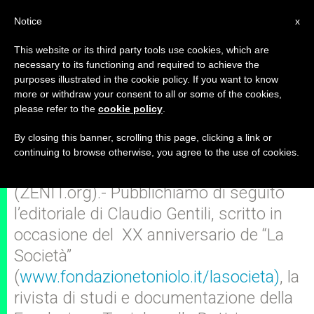
IT
Notice
x
This website or its third party tools use cookies, which are
necessary to its functioning and required to achieve the
purposes illustrated in the cookie policy. If you want to know
La forza profetica della Dottrina
more or withdraw your consent to all or some of the cookies,
please refer to the
cookie policy
.
sociale della Chiesa
By closing this banner, scrolling this page, clicking a link or
continuing to browse otherwise, you agree to the use of cookies.
ROMA, giovedì, 17 febbraio 2011
(ZENIT.org).- Pubblichiamo di seguito
l’editoriale di Claudio Gentili, scritto in
occasione del XX anniversario de “La
Società”
(
www.fondazionetoniolo.it
/lasocieta)
, la
rivista di studi e documentazione della