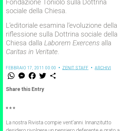
Fondazione Toniolo sulla Dottrina
sociale della Chiesa.
L’editoriale esamina l’evoluzione della
riflessione sulla Dottrina sociale della
Chiesa dalla
Laborem Exercens
alla
Caritas in Veritate
.
FEBBRAIO 17, 2011 00:00
ZENIT STAFF
ARCHIVI
W
M
F
T
S
h
e
a
w
h
a
s
c
i
a
t
s
e
t
r
Share this Entry
s
e
b
t
e
A
n
o
e
p
g
o
r
p
e
k
* * *
r
La nostra Rivista compie vent’anni. Innanzitutto
desidero rivolgere un pensiero deferente e grato a