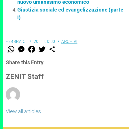
nuovo umanesimo economico
Giustizia sociale ed evangelizzazione (parte
I)
FEBBRAIO 17, 2011 00:00
ARCHIVI
W
M
F
T
S
h
e
a
w
h
a
s
c
i
a
t
s
e
t
r
Share this Entry
s
e
b
t
e
A
n
o
e
p
g
o
r
ZENIT Staff
p
e
k
r
View all articles