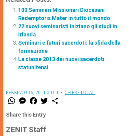
100 Seminari Missionari Diocesani
Redemptoris Mater in tutto il mondo
22 nuovi seminaristi iniziano gli studi in
Irlanda
Seminari e futuri sacerdoti: la sfida della
formazione
La classe 2013 dei nuovi sacerdoti
statunitensi
FEBBRAIO 16, 2011 00:00
CHIESE LOCALI
W
M
F
T
S
h
e
a
w
h
a
s
c
i
a
t
s
e
t
r
Share this Entry
s
e
b
t
e
A
n
o
e
p
g
o
r
ZENIT Staff
p
e
k