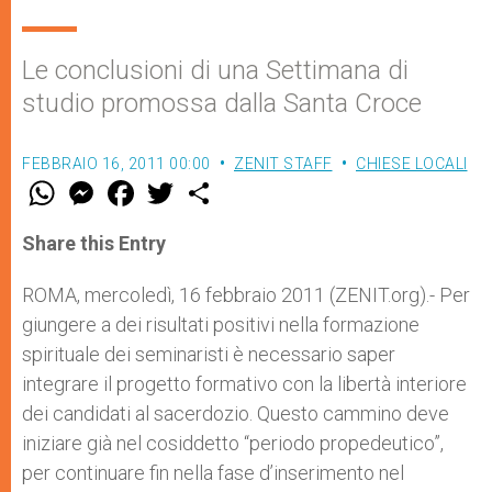
Le conclusioni di una Settimana di
studio promossa dalla Santa Croce
FEBBRAIO 16, 2011 00:00
ZENIT STAFF
CHIESE LOCALI
W
M
F
T
S
h
e
a
w
h
a
s
c
i
a
t
s
e
t
r
Share this Entry
s
e
b
t
e
A
n
o
e
p
g
o
r
ROMA, mercoledì, 16 febbraio 2011 (ZENIT.org).- Per
p
e
k
giungere a dei risultati positivi nella formazione
r
spirituale dei seminaristi è necessario saper
integrare il progetto formativo con la libertà interiore
dei candidati al sacerdozio. Questo cammino deve
iniziare già nel cosiddetto “periodo propedeutico”,
per continuare fin nella fase d’inserimento nel