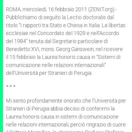
A
n
o
e
p
g
o
r
ROMA, mercoledì, 16 febbraio 2011 (ZENIT.org).-
p
e
k
Pubblichiamo di seguito la Lectio doctoralis dal
r
titolo “I rapporti tra Stato e Chiesa in Italia. La libertas
ecclesiae nel Concordato del 1929 e nell’Accordo
del 1984” tenuta dal Segretario particolare di
Benedetto XVI, mons. Georg Gänswein, nel ricevere
il 15 febbraio la Laurea honoris causa in “Sistemi di
comunicazione nelle relazioni internazionali”
dell’Università per Stranieri di Perugia.
* * *
Mi sento profondamente onorato che l’Università per
Stranieri di Perugia abbia deciso di conferirmi la
Laurea honoris causa in sistemi di comunicazione
nelle relazioni internazionali; perciò ringrazio di cuore