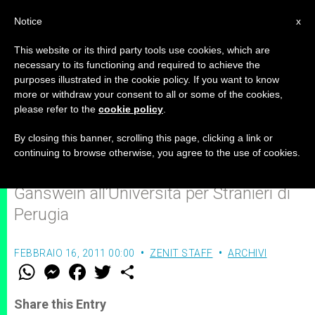
IT
Notice
x
This website or its third party tools use cookies, which are
necessary to its functioning and required to achieve the
purposes illustrated in the cookie policy. If you want to know
"I rapporti tra Stato e Chiesa in
more or withdraw your consent to all or some of the cookies,
please refer to the
cookie policy
.
Italia”
By closing this banner, scrolling this page, clicking a link or
continuing to browse otherwise, you agree to the use of cookies.
La Lectio doctoralis di mons. Georg
Gänswein all’Università per Stranieri di
Perugia
FEBBRAIO 16, 2011 00:00
ZENIT STAFF
ARCHIVI
W
M
F
T
S
h
e
a
w
h
a
s
c
i
a
t
s
e
t
r
Share this Entry
s
e
b
t
e