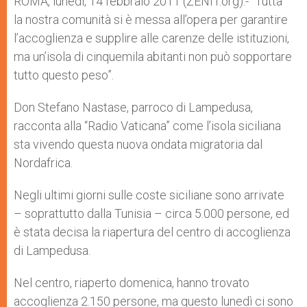
ROMA, lunedì, 14 febbraio 2011 (ZENIT.org).- “Tutta
p
e
k
la nostra comunità si è messa all’opera per garantire
r
l’accoglienza e supplire alle carenze delle istituzioni,
ma un’isola di cinquemila abitanti non può sopportare
tutto questo peso”.
Don Stefano Nastase, parroco di Lampedusa,
racconta alla “Radio Vaticana” come l’isola siciliana
sta vivendo questa nuova ondata migratoria dal
Nordafrica.
Negli ultimi giorni sulle coste siciliane sono arrivate
– soprattutto dalla Tunisia – circa 5.000 persone, ed
è stata decisa la riapertura del centro di accoglienza
di Lampedusa.
Nel centro, riaperto domenica, hanno trovato
accoglienza 2.150 persone, ma questo lunedì ci sono