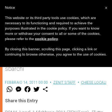
IT
Notice
x
This website or its third party tools use cookies, which are
necessary to its functioning and required to achieve the
purposes illustrated in the cookie policy. If you want to know
Lampedusa, quattromila in
more or withdraw your consent to all or some of the cookies,
please refer to the
cookie policy
.
quattro giorni
By closing this banner, scrolling this page, clicking a link or
continuing to browse otherwise, you agree to the use of cookies.
La crisi in Nordafrica fa aumentare gli
sbarchi
FEBBRAIO 14, 2011 00:00
ZENIT STAFF
CHIESE LOCALI
W
M
F
T
S
h
e
a
w
h
a
s
c
i
a
t
s
e
t
r
Share this Entry
s
e
b
t
e
A
n
o
e
p
g
o
r