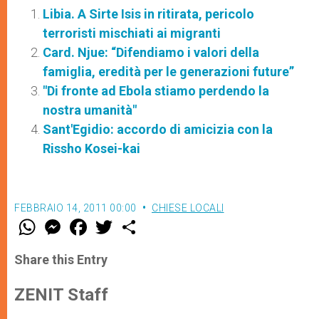
Libia. A Sirte Isis in ritirata, pericolo
terroristi mischiati ai migranti
Card. Njue: “Difendiamo i valori della
famiglia, eredità per le generazioni future”
"Di fronte ad Ebola stiamo perdendo la
nostra umanità"
Sant'Egidio: accordo di amicizia con la
Rissho Kosei-kai
FEBBRAIO 14, 2011 00:00
CHIESE LOCALI
W
M
F
T
S
h
e
a
w
h
a
s
c
i
a
t
s
e
t
r
Share this Entry
s
e
b
t
e
A
n
o
e
p
g
o
r
ZENIT Staff
p
e
k
r