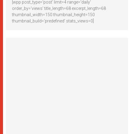
[wpp post_type='post' limit=4 range='daily'
order_by='views' title_length=68 excerpt_length=68
thumbnail_width=150 thumbnail_height=150
thumbnail_build='predefined' stats_views=0]