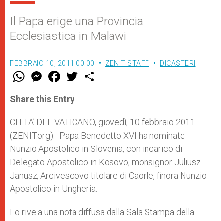
Il Papa erige una Provincia
Ecclesiastica in Malawi
FEBBRAIO 10, 2011 00:00
ZENIT STAFF
DICASTERI
W
M
F
T
S
h
e
a
w
h
a
s
c
i
a
t
s
e
t
r
Share this Entry
s
e
b
t
e
A
n
o
e
p
g
o
r
CITTA’ DEL VATICANO, giovedì, 10 febbraio 2011
p
e
k
(ZENIT.org).- Papa Benedetto XVI ha nominato
r
Nunzio Apostolico in Slovenia, con incarico di
Delegato Apostolico in Kosovo, monsignor Juliusz
Janusz, Arcivescovo titolare di Caorle, finora Nunzio
Apostolico in Ungheria.
Lo rivela una nota diffusa dalla Sala Stampa della