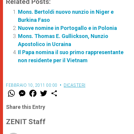
Related Posts:
Mons. Bertoldi nuovo nunzio in Niger e
Burkina Faso
Nuove nomine in Portogallo e in Polonia
Mons. Thomas E. Gullickson, Nunzio
Apostolico in Ucraina
Il Papa nomina il suo primo rappresentante
non residente per il Vietnam
FEBBRAIO 10, 2011 00:00
DICASTERI
W
M
F
T
S
h
e
a
w
h
a
s
c
i
a
t
s
e
t
r
Share this Entry
s
e
b
t
e
A
n
o
e
p
g
o
r
ZENIT Staff
p
e
k
r