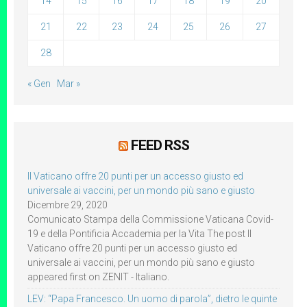
14
15
16
17
18
19
20
21
22
23
24
25
26
27
28
« Gen
Mar »
FEED RSS
Il Vaticano offre 20 punti per un accesso giusto ed
universale ai vaccini, per un mondo più sano e giusto
Dicembre 29, 2020
Comunicato Stampa della Commissione Vaticana Covid-
19 e della Pontificia Accademia per la Vita The post Il
Vaticano offre 20 punti per un accesso giusto ed
universale ai vaccini, per un mondo più sano e giusto
appeared first on ZENIT - Italiano.
LEV: “Papa Francesco. Un uomo di parola”, dietro le quinte