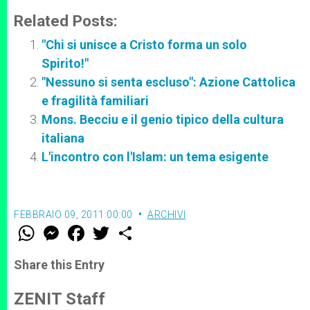
Related Posts:
"Chi si unisce a Cristo forma un solo
Spirito!"
"Nessuno si senta escluso": Azione Cattolica
e fragilità familiari
Mons. Becciu e il genio tipico della cultura
italiana
L'incontro con l'Islam: un tema esigente
FEBBRAIO 09, 2011 00:00
ARCHIVI
W
M
F
T
S
h
e
a
w
h
a
s
c
i
a
t
s
e
t
r
Share this Entry
s
e
b
t
e
A
n
o
e
p
g
o
r
ZENIT Staff
p
e
k