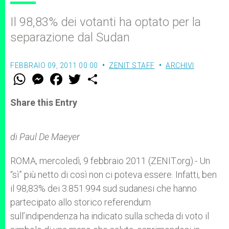
Il 98,83% dei votanti ha optato per la
separazione dal Sudan
FEBBRAIO 09, 2011 00:00
ZENIT STAFF
ARCHIVI
W
M
F
T
S
h
e
a
w
h
a
s
c
i
a
t
s
e
t
r
Share this Entry
s
e
b
t
e
A
n
o
e
p
g
o
r
p
e
k
di Paul De Maeyer
r
ROMA, mercoledì, 9 febbraio 2011 (ZENIT.org).- Un
“sì” più netto di così non ci poteva essere. Infatti, ben
il 98,83% dei 3.851.994 sud sudanesi che hanno
partecipato allo storico referendum
sull’indipendenza ha indicato sulla scheda di voto il