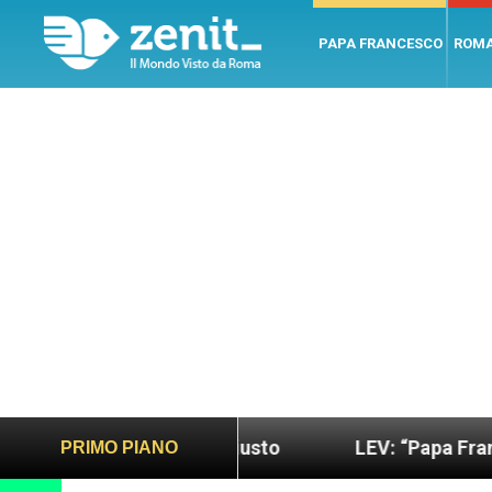
PAPA FRANCESCO
ROM
 più sano e giusto
LEV: “Papa Francesco. Un uom
PRIMO PIANO