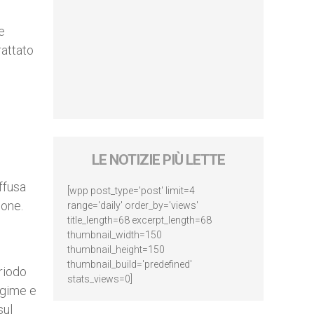
e
attato
LE NOTIZIE PIÙ LETTE
ffusa
[wpp post_type='post' limit=4
ione.
range='daily' order_by='views'
title_length=68 excerpt_length=68
thumbnail_width=150
thumbnail_height=150
thumbnail_build='predefined'
riodo
stats_views=0]
egime e
sul