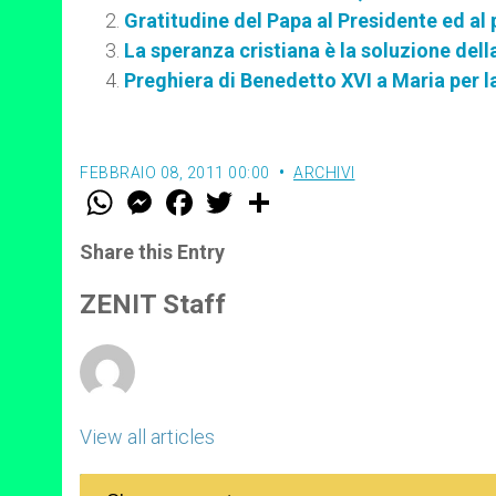
Gratitudine del Papa al Presidente ed al
La speranza cristiana è la soluzione della
Preghiera di Benedetto XVI a Maria per la
FEBBRAIO 08, 2011 00:00
ARCHIVI
W
M
F
T
S
h
e
a
w
h
a
s
c
i
a
t
s
e
t
r
Share this Entry
s
e
b
t
e
A
n
o
e
p
g
o
r
ZENIT Staff
p
e
k
r
View all articles