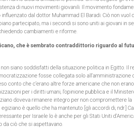
esistenza di nuovi movimenti giovanili. Il movimento fondame
o influenzato dal dottor Muhammad El Baradi. Ciò non vuol d
abbiano partecipato, ma i secondi si sono uniti ai giovani in se
 chiedendo cambiamenti e riforme.
icano, che è sembrato contraddittorio riguardo al futu
on siano soddisfatti della situazione politica in Egitto. Il 
mocratizzazione fosse collegata solo all’amministrazione d
eso conto che c’erano altre forze americane che non erano
zazioni per i diritti umani, l’opinione pubblica e il Minister
giziano doveva rimanere integro per non compromettere la
me egiziano è quello che ha mantenuto [gli accordi di, ndr.] 
ressante per Israele lo è anche per gli Stati Uniti d’America
o da ciò che si aspettavano.