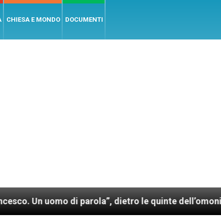
A
CHIESA E MONDO
DOCUMENTI
o di parola”, dietro le quinte dell’omonimo film di 