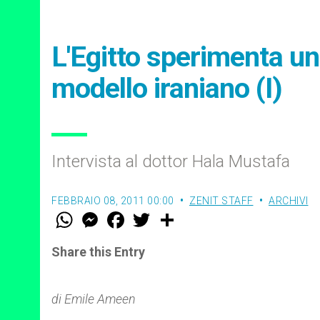
L'Egitto sperimenta una
modello iraniano (I)
Intervista al dottor Hala Mustafa
FEBBRAIO 08, 2011 00:00
ZENIT STAFF
ARCHIVI
W
M
F
T
S
h
e
a
w
h
a
s
c
i
a
t
s
e
t
r
Share this Entry
s
e
b
t
e
A
n
o
e
p
g
o
r
p
e
k
di Emile Ameen
r