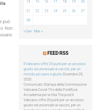
14
15
16
17
18
19
20
ita
21
22
23
24
25
26
27
28
ne può
to. Non
« Gen
Mar »
dossano
i
FEED RSS
Il Vaticano offre 20 punti per un accesso
giusto ed universale ai vaccini, per un
mondo più sano e giusto
Dicembre 29,
2020
Comunicato Stampa della Commissione
Vaticana Covid-19 e della Pontificia
Accademia per la Vita The post Il
Vaticano offre 20 punti per un accesso
giusto ed universale ai vaccini, per un