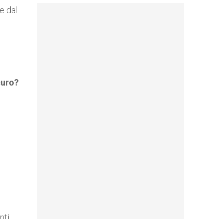
e dal
curo?
nti