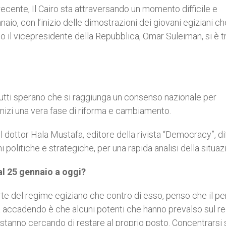
ecente, Il Cairo sta attraversando un momento difficile e
io, con l’inizio delle dimostrazioni dei giovani egiziani ch
 vicepresidente della Repubblica, Omar Suleiman, si è tr
utti sperano che si raggiunga un consenso nazionale per
 inizi una vera fase di riforma e cambiamento.
l dottor Hala Mustafa, editore della rivista “Democracy”, di
 politiche e strategiche, per una rapida analisi della situaz
l 25 gennaio a oggi?
rte del regime egiziano che contro di esso, penso che il pe
ta accadendo è che alcuni potenti che hanno prevalso sul r
ni stanno cercando di restare al proprio posto. Concentrarsi 