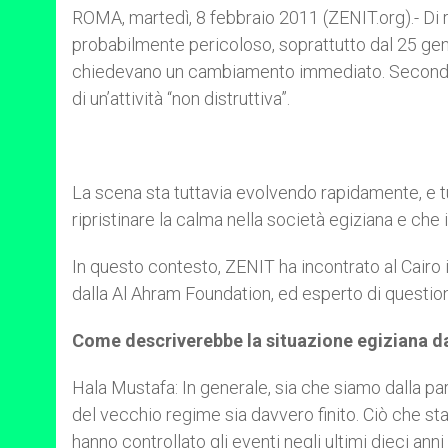
ROMA, martedì, 8 febbraio 2011 (ZENIT.org).- Di r
probabilmente pericoloso, soprattutto dal 25 genna
chiedevano un cambiamento immediato. Secondo il
di un’attività “non distruttiva”.
La scena sta tuttavia evolvendo rapidamente, e t
ripristinare la calma nella società egiziana e che
In questo contesto, ZENIT ha incontrato al Cairo i
dalla Al Ahram Foundation, ed esperto di questioni
Come descriverebbe la situazione egiziana da
Hala Mustafa: In generale, sia che siamo dalla pa
del vecchio regime sia davvero finito. Ciò che s
hanno controllato gli eventi negli ultimi dieci an