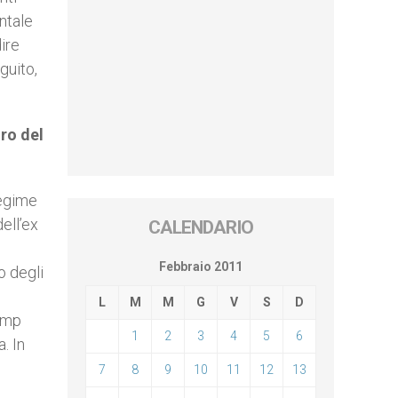
ntale
ire
guito,
ro del
regime
ell’ex
CALENDARIO
Febbraio 2011
o degli
L
M
M
G
V
S
D
Camp
1
2
3
4
5
6
. In
7
8
9
10
11
12
13