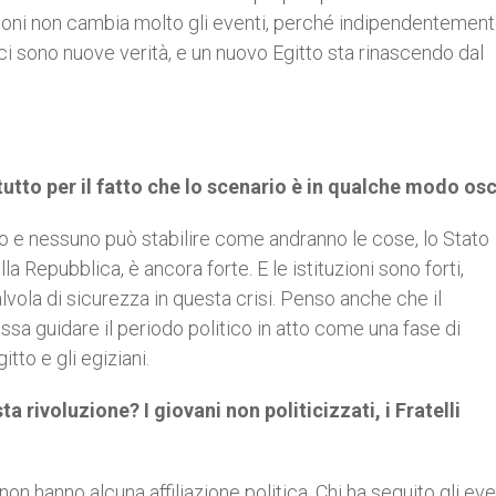
andoni non cambia molto gli eventi, perché indipendentement
 ci sono nuove verità, e un nuovo Egitto sta rinascendo dal
tutto per il fatto che lo scenario è in qualche modo os
o e nessuno può stabilire come andranno le cose, lo Stato
 Repubblica, è ancora forte. E le istituzioni sono forti,
alvola di sicurezza in questa crisi. Penso anche che il
ssa guidare il periodo politico in atto come una fase di
tto e gli egiziani.
ta rivoluzione? I giovani non politicizzati, i Fratelli
on hanno alcuna affiliazione politica. Chi ha seguito gli eve