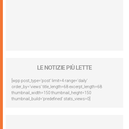
LE NOTIZIE PIÙ LETTE
[wpp post_type='post' limit=4 range='daily'
order_by='views' title_length=68 excerpt_length=68
thumbnail_width=150 thumbnail_height=150
thumbnail_build='predefined' stats_views=0]