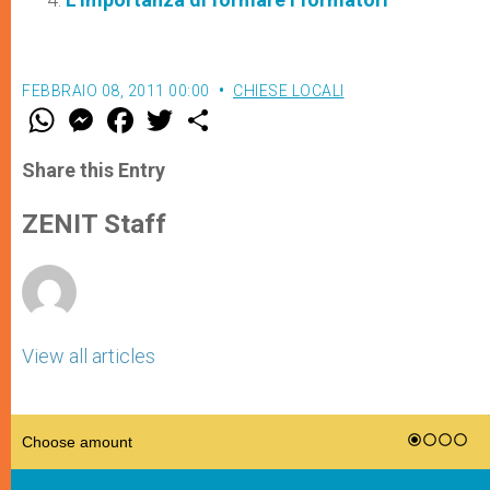
FEBBRAIO 08, 2011 00:00
CHIESE LOCALI
W
M
F
T
S
h
e
a
w
h
a
s
c
i
a
t
s
e
t
r
Share this Entry
s
e
b
t
e
A
n
o
e
p
g
o
r
ZENIT Staff
p
e
k
r
View all articles