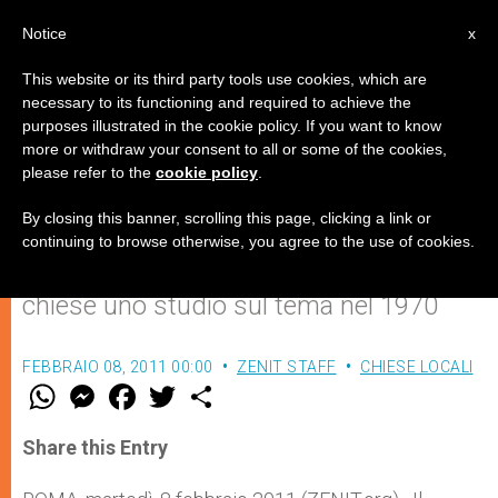
IT
Notice
x
This website or its third party tools use cookies, which are
necessary to its functioning and required to achieve the
purposes illustrated in the cookie policy. If you want to know
Il Card. Kasper non ha mai voluto
more or withdraw your consent to all or some of the cookies,
please refer to the
cookie policy
.
abolire il celibato sacerdotale
By closing this banner, scrolling this page, clicking a link or
continuing to browse otherwise, you agree to the use of cookies.
“I tempi sono cambiati” da quando
chiese uno studio sul tema nel 1970
FEBBRAIO 08, 2011 00:00
ZENIT STAFF
CHIESE LOCALI
W
M
F
T
S
h
e
a
w
h
a
s
c
i
a
t
s
e
t
r
Share this Entry
s
e
b
t
e
A
n
o
e
p
g
o
r