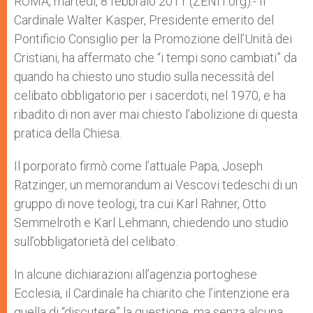
ROMA, martedì, 8 febbraio 2011 (ZENIT.org).- Il
p
e
k
Cardinale Walter Kasper, Presidente emerito del
r
Pontificio Consiglio per la Promozione dell’Unità dei
Cristiani, ha affermato che “i tempi sono cambiati” da
quando ha chiesto uno studio sulla necessità del
celibato obbligatorio per i sacerdoti, nel 1970, e ha
ribadito di non aver mai chiesto l’abolizione di questa
pratica della Chiesa.
Il porporato firmò come l’attuale Papa, Joseph
Ratzinger, un memorandum ai Vescovi tedeschi di un
gruppo di nove teologi, tra cui Karl Rahner, Otto
Semmelroth e Karl Lehmann, chiedendo uno studio
sull’obbligatorietà del celibato.
In alcune dichiarazioni all’agenzia portoghese
Ecclesia, il Cardinale ha chiarito che l’intenzione era
quella di “discutere” la questione, ma senza alcuna