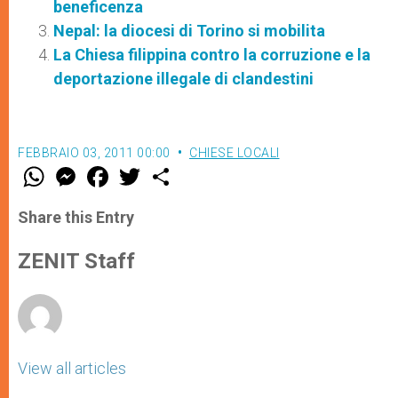
beneficenza
Nepal: la diocesi di Torino si mobilita
La Chiesa filippina contro la corruzione e la
deportazione illegale di clandestini
FEBBRAIO 03, 2011 00:00
CHIESE LOCALI
W
M
F
T
S
h
e
a
w
h
a
s
c
i
a
t
s
e
t
r
Share this Entry
s
e
b
t
e
A
n
o
e
p
g
o
r
ZENIT Staff
p
e
k
r
View all articles