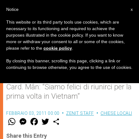
IT
Notice
x
This website or its third party tools use cookies, which are
necessary to its functioning and required to achieve the
purposes illustrated in the cookie policy. If you want to know
Il Vietnam accoglierà la X
more or withdraw your consent to all or some of the cookies,
please refer to the
cookie policy
.
Assemblea continentale dei
Vescovi dell'Asia
By closing this banner, scrolling this page, clicking a link or
continuing to browse otherwise, you agree to the use of cookies.
Card. Mân: “Siamo felici di riunirci per la
prima volta in Vietnam”
FEBBRAIO 03, 2011 00:00
ZENIT STAFF
CHIESE LOCALI
W
M
F
T
S
h
e
a
w
h
a
s
c
i
a
t
s
e
t
r
Share this Entry
s
e
b
t
e