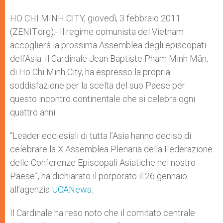
A
n
o
e
p
g
o
r
HO CHI MINH CITY, giovedì, 3 febbraio 2011
p
e
k
(ZENIT.org).- Il regime comunista del Vietnam
r
accoglierà la prossima Assemblea degli episcopati
dell’Asia. Il Cardinale Jean Baptiste Pham Minh Mân,
di Ho Chi Minh City, ha espresso la propria
soddisfazione per la scelta del suo Paese per
questo incontro continentale che si celebra ogni
quattro anni.
“Leader ecclesiali di tutta l’Asia hanno deciso di
celebrare la X Assemblea Plenaria della Federazione
delle Conferenze Episcopali Asiatiche nel nostro
Paese”, ha dichiarato il porporato il 26 gennaio
all’agenzia
UCANews
.
Il Cardinale ha reso noto che il comitato centrale