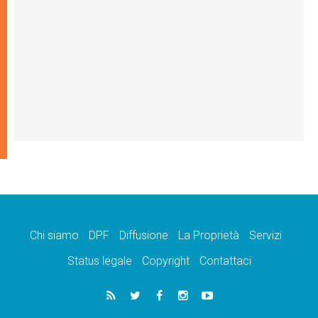
Chi siamo
DPF
Diffusione
La Proprietà
Servizi
Status legale
Copyright
Contattaci