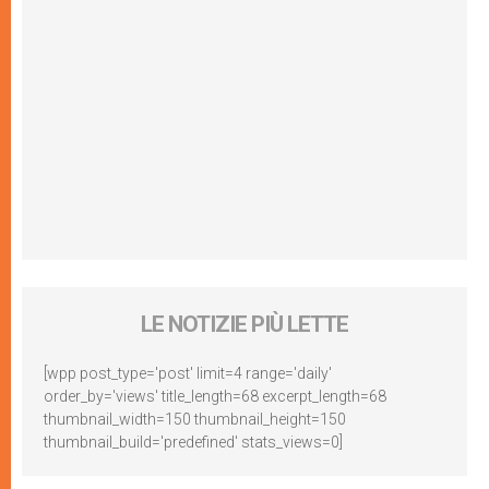
LE NOTIZIE PIÙ LETTE
[wpp post_type='post' limit=4 range='daily'
order_by='views' title_length=68 excerpt_length=68
thumbnail_width=150 thumbnail_height=150
thumbnail_build='predefined' stats_views=0]