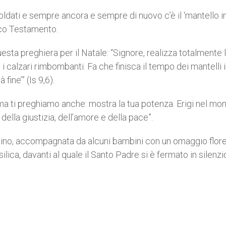
ldati e sempre ancora e sempre di nuovo c’è il ‘mantello in
tico Testamento.
esta preghiera per il Natale: “Signore, realizza totalmente l
 calzari rimbombanti. Fa che finisca il tempo dei mantelli i
ine’” (Is 9,6).
ma ti preghiamo anche: mostra la tua potenza. Erigi nel mon
della giustizia, dell’amore e della pace”.
ino, accompagnata da alcuni bambini con un omaggio flore
lica, davanti al quale il Santo Padre si è fermato in silenz