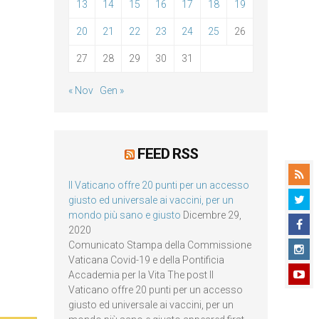
13
14
15
16
17
18
19
20
21
22
23
24
25
26
27
28
29
30
31
« Nov
Gen »
FEED RSS
Il Vaticano offre 20 punti per un accesso
giusto ed universale ai vaccini, per un
mondo più sano e giusto
Dicembre 29,
2020
Comunicato Stampa della Commissione
Vaticana Covid-19 e della Pontificia
Accademia per la Vita The post Il
Vaticano offre 20 punti per un accesso
giusto ed universale ai vaccini, per un