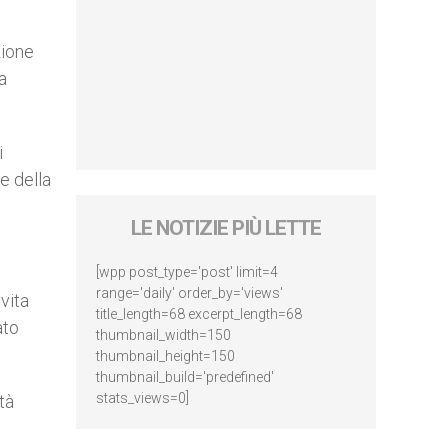
zione
a
i
e della
LE NOTIZIE PIÙ LETTE
[wpp post_type='post' limit=4
range='daily' order_by='views'
vita
title_length=68 excerpt_length=68
ato
thumbnail_width=150
thumbnail_height=150
thumbnail_build='predefined'
stats_views=0]
tà