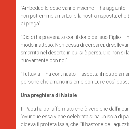
“Ambedue le cose vanno insieme – ha aggiunto –: g
non potremmo amarLo, e la nostra risposta, che Egl
ci prega”.
“Dio ci ha prevenuto con il dono del suo Figlio –
modo inatteso. Non cessa di cercarci, di sollev
smarrita nel deserto in cui si è persa. Dio non s
nuovamente con noi”.
“Tuttavia – ha continuato – aspetta il nostro ama
persone che amano insieme con Lui e così possa 
Una preghiera di Natale
Il Papa ha poi affermato che è vero che dall’incar
“ovunque essa viene celebrata si ha un’isola di p
diceva il profeta Isaia, che “’il bastone dell’aguzz