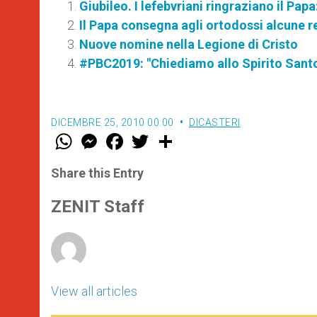
Giubileo. I lefebvriani ringraziano il Pap
Il Papa consegna agli ortodossi alcune r
Nuove nomine nella Legione di Cristo
#PBC2019: "Chiediamo allo Spirito Santo 
DICEMBRE 25, 2010 00:00
DICASTERI
W
M
F
T
S
h
e
a
w
h
a
s
c
i
a
t
s
e
t
r
Share this Entry
s
e
b
t
e
A
n
o
e
p
g
o
r
ZENIT Staff
p
e
k
r
View all articles