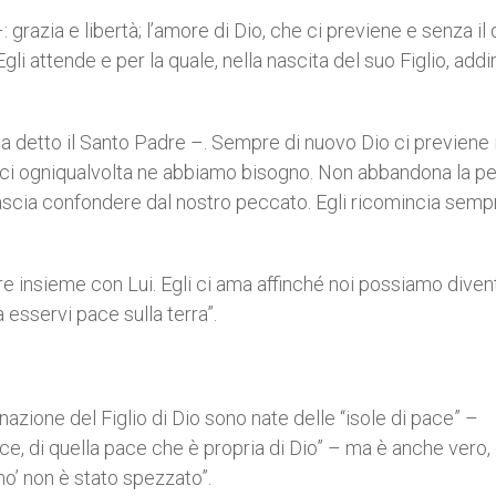
razia e libertà; l’amore di Dio, che ci previene e senza il 
i attende e per la quale, nella nascita del suo Figlio, addir
 ha detto il Santo Padre –. Sempre di nuovo Dio ci previene 
arci ogniqualvolta ne abbiamo bisogno. Non abbandona la p
i lascia confondere dal nostro peccato. Egli ricomincia semp
re insieme con Lui. Egli ci ama affinché noi possiamo diven
esservi pace sulla terra”.
nazione del Figlio di Dio sono nate delle “isole di pace” –
ace, di quella pace che è propria di Dio” – ma è anche vero
ino’ non è stato spezzato”.