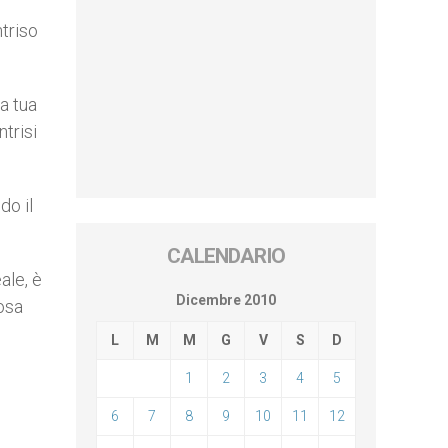
triso
a tua
ntrisi
do il
CALENDARIO
ale, è
Dicembre 2010
iosa
L
M
M
G
V
S
D
1
2
3
4
5
6
7
8
9
10
11
12