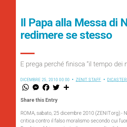
Il Papa alla Messa di 
redimere se stesso
E prega perché finisca “il tempo dei m
DICEMBRE 25, 2010 00:00
ZENIT STAFF
DICASTER
W
M
F
T
S
h
e
a
w
h
a
s
c
i
a
t
s
e
t
r
Share this Entry
s
e
b
t
e
A
n
o
e
p
g
o
r
ROMA, sabato, 25 dicembre 2010 (ZENIT.org).- Ne
p
e
k
critica contro il falso moralismo secondo cui l’
r