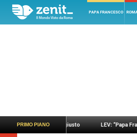
PAPA FRANCESCO
ROM
ndo più sano e giusto
LEV: “Papa Francesco. Un 
PRIMO PIANO