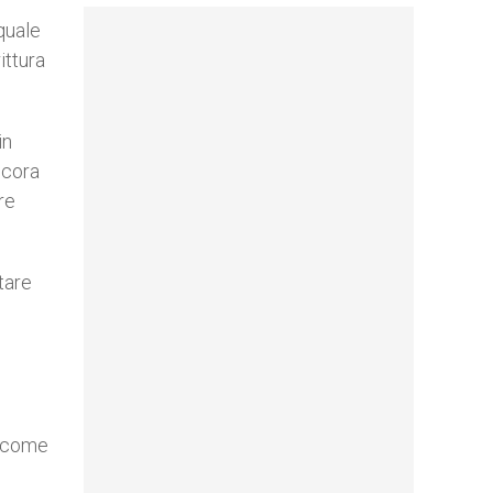
quale
ittura
in
ecora
re
tare
, come