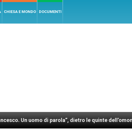
A
CHIESA E MONDO
DOCUMENTI
uomo di parola”, dietro le quinte dell’omonimo film d