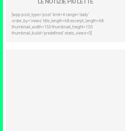
LE NOTIZIE PIÙ LETTE
[wpp post_type='post' limit=4 range='daily'
order_by='views' title_length=68 excerpt_length=68
thumbnail_width=150 thumbnail_height=150
thumbnail_build='predefined' stats_views=0]