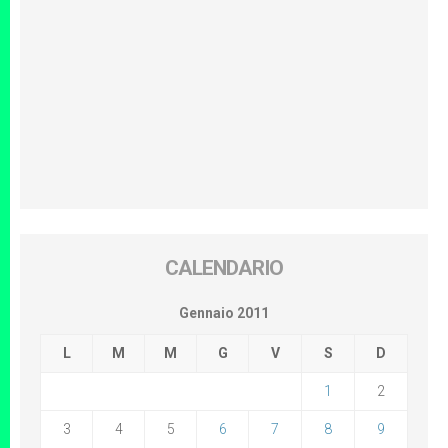
CALENDARIO
Gennaio 2011
L
M
M
G
V
S
D
1
2
3
4
5
6
7
8
9