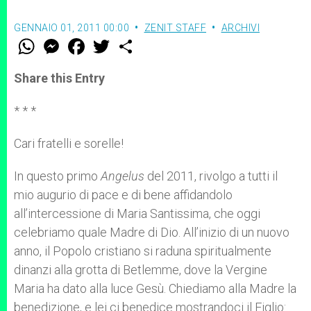
GENNAIO 01, 2011 00:00
ZENIT STAFF
ARCHIVI
W
M
F
T
S
h
e
a
w
h
a
s
c
i
a
t
s
e
t
r
Share this Entry
s
e
b
t
e
A
n
o
e
p
g
o
r
* * *
p
e
k
r
Cari fratelli e sorelle!
In questo primo
Angelus
del 2011, rivolgo a tutti il
mio augurio di pace e di bene affidandolo
all’intercessione di Maria Santissima, che oggi
celebriamo quale Madre di Dio. All’inizio di un nuovo
anno, il Popolo cristiano si raduna spiritualmente
dinanzi alla grotta di Betlemme, dove la Vergine
Maria ha dato alla luce Gesù. Chiediamo alla Madre la
benedizione, e lei ci benedice mostrandoci il Figlio: