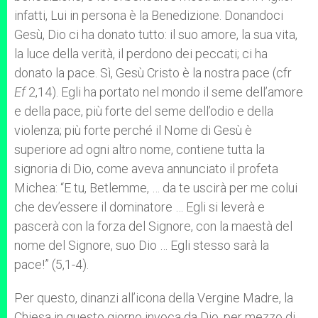
infatti, Lui in persona è la Benedizione. Donandoci
Gesù, Dio ci ha donato tutto: il suo amore, la sua vita,
la luce della verità, il perdono dei peccati; ci ha
donato la pace. Sì, Gesù Cristo è la nostra pace (cfr
Ef
2,14). Egli ha portato nel mondo il seme dell’amore
e della pace, più forte del seme dell’odio e della
violenza; più forte perché il Nome di Gesù è
superiore ad ogni altro nome, contiene tutta la
signoria di Dio, come aveva annunciato il profeta
Michea: “E tu, Betlemme, … da te uscirà per me colui
che dev’essere il dominatore … Egli si leverà e
pascerà con la forza del Signore, con la maestà del
nome del Signore, suo Dio … Egli stesso sarà la
pace!” (5,1-4).
Per questo, dinanzi all’icona della Vergine Madre, la
Chiesa in questo giorno invoca da Dio, per mezzo di