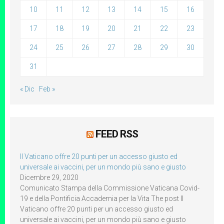
10
11
12
13
14
15
16
17
18
19
20
21
22
23
24
25
26
27
28
29
30
31
« Dic
Feb »
FEED RSS
Il Vaticano offre 20 punti per un accesso giusto ed
universale ai vaccini, per un mondo più sano e giusto
Dicembre 29, 2020
Comunicato Stampa della Commissione Vaticana Covid-
19 e della Pontificia Accademia per la Vita The post Il
Vaticano offre 20 punti per un accesso giusto ed
universale ai vaccini, per un mondo più sano e giusto