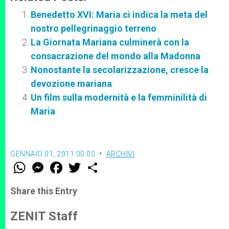
Benedetto XVI: Maria ci indica la meta del
nostro pellegrinaggio terreno
La Giornata Mariana culminerà con la
consacrazione del mondo alla Madonna
Nonostante la secolarizzazione, cresce la
devozione mariana
Un film sulla modernità e la femminilità di
Maria
GENNAIO 01, 2011 00:00
ARCHIVI
W
M
F
T
S
h
e
a
w
h
a
s
c
i
a
t
s
e
t
r
Share this Entry
s
e
b
t
e
A
n
o
e
p
g
o
r
ZENIT Staff
p
e
k
r