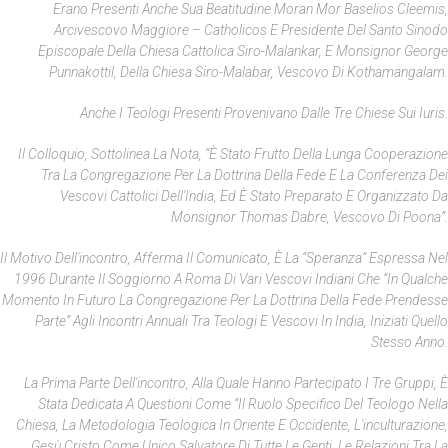
Erano Presenti Anche Sua Beatitudine Moran Mor Baselios Cleemis,
Arcivescovo Maggiore – Catholicos E Presidente Del Santo Sinodo
Episcopale Della Chiesa Cattolica Siro-Malankar, E Monsignor George
Punnakottil, Della Chiesa Siro-Malabar, Vescovo Di Kothamangalam.
Anche I Teologi Presenti Provenivano Dalle Tre Chiese Sui Iuris.
Il Colloquio, Sottolinea La Nota, “è Stato Frutto Della Lunga Cooperazione
Tra La Congregazione Per La Dottrina Della Fede E La Conferenza Dei
Vescovi Cattolici Dell'India, Ed È Stato Preparato E Organizzato Da
Monsignor Thomas Dabre, Vescovo Di Poona”.
Il Motivo Dell'incontro, Afferma Il Comunicato, È La “speranza” Espressa Nel
1996 Durante Il Soggiorno A Roma Di Vari Vescovi Indiani Che “in Qualche
Momento In Futuro La Congregazione Per La Dottrina Della Fede Prendesse
Parte” Agli Incontri Annuali Tra Teologi E Vescovi In India, Iniziati Quello
Stesso Anno.
La Prima Parte Dell'incontro, Alla Quale Hanno Partecipato I Tre Gruppi, È
Stata Dedicata A Questioni Come “il Ruolo Specifico Del Teologo Nella
Chiesa, La Metodologia Teologica In Oriente E Occidente, L'inculturazione,
Gesù Cristo Come Unico Salvatore Di Tutte Le Genti, Le Relazioni Tra La