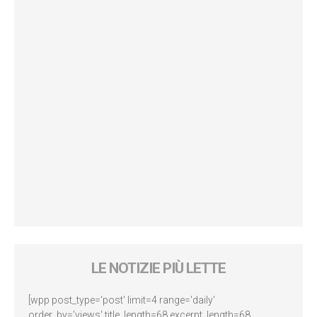
LE NOTIZIE PIÙ LETTE
[wpp post_type='post' limit=4 range='daily'
order_by='views' title_length=68 excerpt_length=68