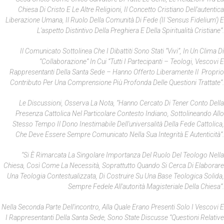
Chiesa Di Cristo E Le Altre Religioni, Il Concetto Cristiano Dell'autentica
Liberazione Umana, Il Ruolo Della Comunità Di Fede (il 'sensus Fidelium') E
L'aspetto Distintivo Della Preghiera E Della Spiritualità Cristiane”.
Il Comunicato Sottolinea Che I Dibattiti Sono Stati “vivi”, In Un Clima Di
“collaborazione” In Cui “tutti I Partecipanti – Teologi, Vescovi E
Rappresentanti Della Santa Sede – Hanno Offerto Liberamente Il Proprio
Contributo Per Una Comprensione Più Profonda Delle Questioni Trattate”.
Le Discussioni, Osserva La Nota, “hanno Cercato Di Tener Conto Della
Presenza Cattolica Nel Particolare Contesto Indiano, Sottolineando Allo
Stesso Tempo Il Dono Inestimabile Dell'universalità Della Fede Cattolica,
Che Deve Essere Sempre Comunicato Nella Sua Integrità E Autenticità”.
“Si È Rimarcata La Singolare Importanza Del Ruolo Del Teologo Nella
Chiesa, Così Come La Necessità, Soprattutto Quando Si Cerca Di Elaborare
Una Teologia Contestualizzata, Di Costruire Su Una Base Teologica Solida,
Sempre Fedele All'autorità Magisteriale Della Chiesa”.
Nella Seconda Parte Dell'incontro, Alla Quale Erano Presenti Solo I Vescovi E
I Rappresentanti Della Santa Sede, Sono State Discusse “questioni Relative