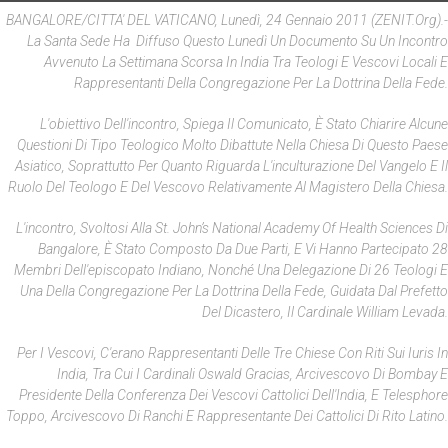
BANGALORE/CITTA' DEL VATICANO, Lunedì, 24 Gennaio 2011 (ZENIT.org).-
La Santa Sede Ha Diffuso Questo Lunedì Un Documento Su Un Incontro
Avvenuto La Settimana Scorsa In India Tra Teologi E Vescovi Locali E
Rappresentanti Della Congregazione Per La Dottrina Della Fede.
L'obiettivo Dell'incontro, Spiega Il Comunicato, È Stato Chiarire Alcune
Questioni Di Tipo Teologico Molto Dibattute Nella Chiesa Di Questo Paese
Asiatico, Soprattutto Per Quanto Riguarda L'inculturazione Del Vangelo E Il
Ruolo Del Teologo E Del Vescovo Relativamente Al Magistero Della Chiesa.
L'incontro, Svoltosi Alla St. John’s National Academy Of Health Sciences Di
Bangalore, È Stato Composto Da Due Parti, E Vi Hanno Partecipato 28
Membri Dell'episcopato Indiano, Nonché Una Delegazione Di 26 Teologi E
Una Della Congregazione Per La Dottrina Della Fede, Guidata Dal Prefetto
Del Dicastero, Il Cardinale William Levada.
Per I Vescovi, C'erano Rappresentanti Delle Tre Chiese Con Riti Sui Iuris In
India, Tra Cui I Cardinali Oswald Gracias, Arcivescovo Di Bombay E
Presidente Della Conferenza Dei Vescovi Cattolici Dell'India, E Telesphore
Toppo, Arcivescovo Di Ranchi E Rappresentante Dei Cattolici Di Rito Latino.