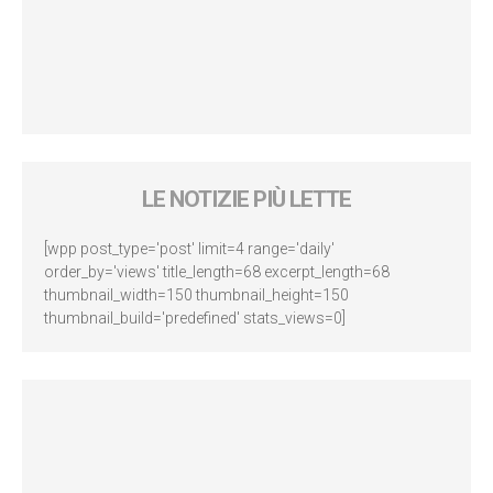
LE NOTIZIE PIÙ LETTE
[wpp post_type='post' limit=4 range='daily'
order_by='views' title_length=68 excerpt_length=68
thumbnail_width=150 thumbnail_height=150
thumbnail_build='predefined' stats_views=0]