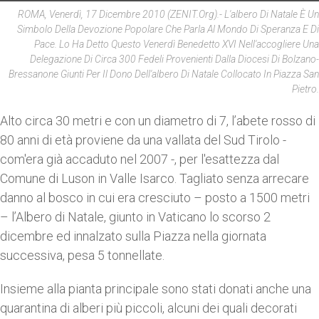
ROMA, Venerdì, 17 Dicembre 2010 (ZENIT.org).- L'albero Di Natale È Un
Simbolo Della Devozione Popolare Che Parla Al Mondo Di Speranza E Di
Pace. Lo Ha Detto Questo Venerdì Benedetto XVI Nell'accogliere Una
Delegazione Di Circa 300 Fedeli Provenienti Dalla Diocesi Di Bolzano-
Bressanone Giunti Per Il Dono Dell'albero Di Natale Collocato In Piazza San
Pietro.
Alto circa 30 metri e con un diametro di 7, l’abete rosso di
80 anni di età proviene da una vallata del Sud Tirolo -
com'era già accaduto nel 2007 -, per l'esattezza dal
Comune di Luson in Valle Isarco. Tagliato senza arrecare
danno al bosco in cui era cresciuto – posto a 1500 metri
– l’Albero di Natale, giunto in Vaticano lo scorso 2
dicembre ed innalzato sulla Piazza nella giornata
successiva, pesa 5 tonnellate.
Insieme alla pianta principale sono stati donati anche una
quarantina di alberi più piccoli, alcuni dei quali decorati