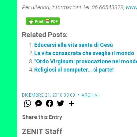
Per ulteriori, informazioni: tel. 06 66543828,
www.
Related Posts:
Educarsi alla vita santa di Gesù
La vita consacrata che sveglia il mondo
"Ordo Virginum: provocazione nel mon
Religiosi al computer… si parte!
DICEMBRE 21, 2010 00:00
ARCHIVI
W
M
F
T
S
h
e
a
w
h
a
s
c
i
a
t
s
e
t
r
Share this Entry
s
e
b
t
e
A
n
o
e
p
g
o
r
ZENIT Staff
p
e
k