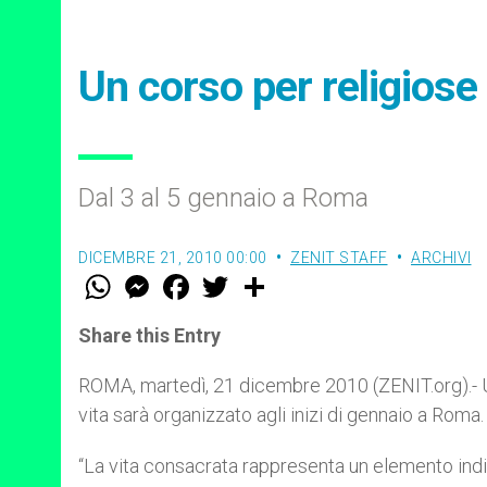
Un corso per religiose 
Dal 3 al 5 gennaio a Roma
DICEMBRE 21, 2010 00:00
ZENIT STAFF
ARCHIVI
W
M
F
T
S
h
e
a
w
h
a
s
c
i
a
t
s
e
t
r
Share this Entry
s
e
b
t
e
A
n
o
e
p
g
o
r
ROMA, martedì, 21 dicembre 2010 (ZENIT.org).- Un 
p
e
k
vita sarà organizzato agli inizi di gennaio a Roma.
r
“La vita consacrata rappresenta un elemento ind