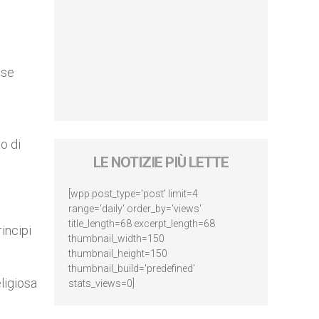
 se
to di
LE NOTIZIE PIÙ LETTE
[wpp post_type='post' limit=4
range='daily' order_by='views'
title_length=68 excerpt_length=68
rincipi
thumbnail_width=150
thumbnail_height=150
thumbnail_build='predefined'
eligiosa
stats_views=0]