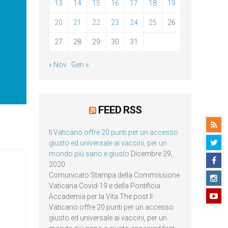
13
14
15
16
17
18
19
20
21
22
23
24
25
26
27
28
29
30
31
« Nov
Gen »
FEED RSS
Il Vaticano offre 20 punti per un accesso
giusto ed universale ai vaccini, per un
mondo più sano e giusto
Dicembre 29,
2020
Comunicato Stampa della Commissione
Vaticana Covid-19 e della Pontificia
Accademia per la Vita The post Il
Vaticano offre 20 punti per un accesso
giusto ed universale ai vaccini, per un