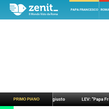
PAPA FRANCESCO
ROM
ondo più sano e giusto
LEV: “Papa Francesco. Un
PRIMO PIANO