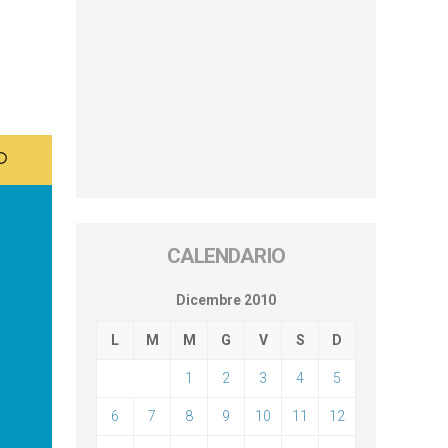
CALENDARIO
Dicembre 2010
L
M
M
G
V
S
D
1
2
3
4
5
6
7
8
9
10
11
12