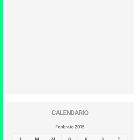
CALENDARIO
Febbraio 2015
L
M
M
G
V
S
D