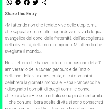
W
M
F
T
S
h
e
a
w
h
a
s
c
i
a
t
s
e
t
r
Share this Entry
s
e
b
t
e
A
n
o
e
p
g
o
r
«Mi attendo non che teniate vive delle utopie, ma
p
e
k
che sappiate creare altri luoghi dove si viva la logica
r
evangelica del dono, della fraternità, dell’accoglienza
della diversità, dell’amore reciproco. Mi attendo che
svegliate il mondo».
Nella lettera che ha rivolto loro in occasione del 50°
anniversario della
Lumen gentium
e dell’inizio
dell’anno della vita consacrata, di cui domani si
celebrerà la giornata mondiale, Papa Francesco ha
ridisegnato i compiti di quegli uomini e donne,
chierici o laici – e solo in Italia sono più di centomila
– che con una libera scelta di vita si sono consacrati
in modo speciale a Dio attraverso la professione,