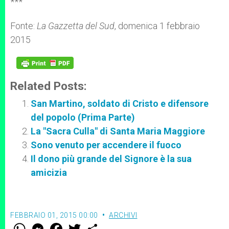
***
Fonte:
La Gazzetta del Sud
, domenica 1 febbraio
2015
Related Posts:
San Martino, soldato di Cristo e difensore
del popolo (Prima Parte)
La "Sacra Culla" di Santa Maria Maggiore
Sono venuto per accendere il fuoco
Il dono più grande del Signore è la sua
amicizia
FEBBRAIO 01, 2015 00:00
ARCHIVI
W
M
F
T
S