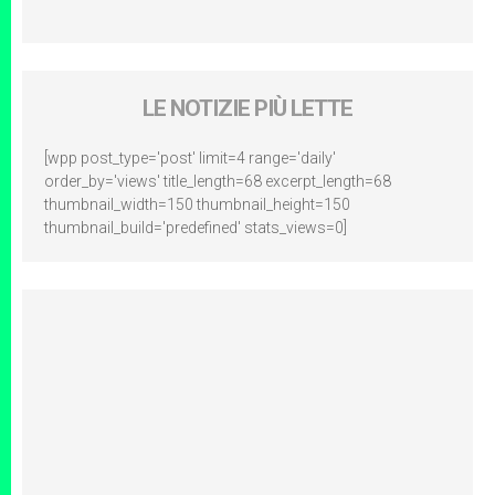
LE NOTIZIE PIÙ LETTE
[wpp post_type='post' limit=4 range='daily'
order_by='views' title_length=68 excerpt_length=68
thumbnail_width=150 thumbnail_height=150
thumbnail_build='predefined' stats_views=0]