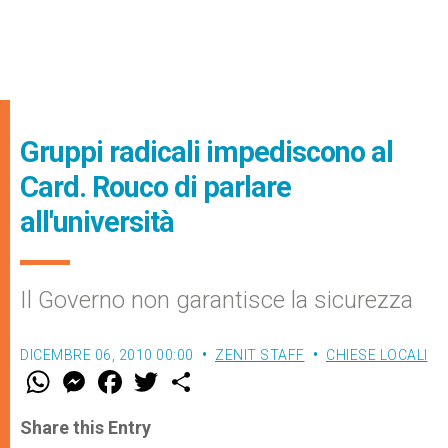
Gruppi radicali impediscono al
Card. Rouco di parlare
all'università
Il Governo non garantisce la sicurezza
DICEMBRE 06, 2010 00:00
ZENIT STAFF
CHIESE LOCALI
W
M
F
T
S
h
e
a
w
h
a
s
c
i
a
t
s
e
t
r
Share this Entry
s
e
b
t
e