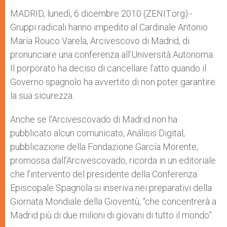
A
n
o
e
p
g
o
r
MADRID, lunedì, 6 dicembre 2010 (ZENIT.org).-
p
e
k
Gruppi radicali hanno impedito al Cardinale Antonio
r
María Rouco Varela, Arcivescovo di Madrid, di
pronunciare una conferenza all’Università Autonoma.
Il porporato ha deciso di cancellare l’atto quando il
Governo spagnolo ha avvertito di non poter garantire
la sua sicurezza.
Anche se l’Arcivescovado di Madrid non ha
pubblicato alcun comunicato, Análisis Digital,
pubblicazione della Fondazione García Morente,
promossa dall’Arcivescovado, ricorda in un editoriale
che l’intervento del presidente della Conferenza
Episcopale Spagnola si inseriva nei preparativi della
Giornata Mondiale della Gioventù, “che concentrerà a
Madrid più di due milioni di giovani di tutto il mondo”.