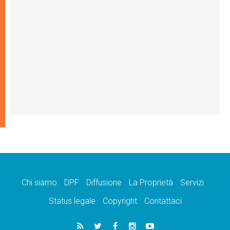
Chi siamo
DPF
Diffusione
La Proprietà
Servizi
Status legale
Copyright
Contattaci