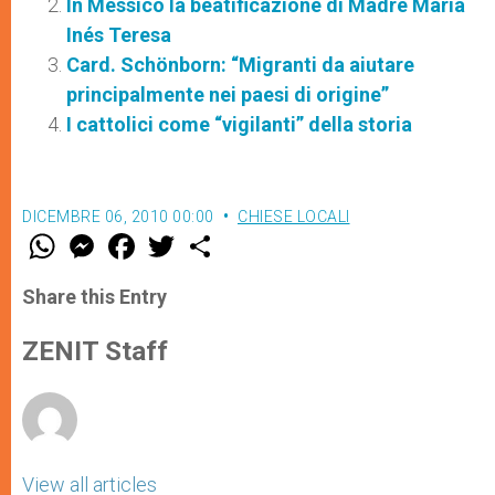
In Messico la beatificazione di Madre María
Inés Teresa
Card. Schönborn: “Migranti da aiutare
principalmente nei paesi di origine”
I cattolici come “vigilanti” della storia
DICEMBRE 06, 2010 00:00
CHIESE LOCALI
W
M
F
T
S
h
e
a
w
h
a
s
c
i
a
t
s
e
t
r
Share this Entry
s
e
b
t
e
A
n
o
e
p
g
o
r
ZENIT Staff
p
e
k
r
View all articles