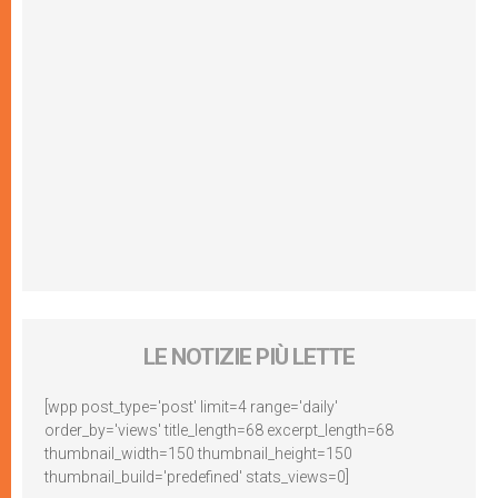
LE NOTIZIE PIÙ LETTE
[wpp post_type='post' limit=4 range='daily'
order_by='views' title_length=68 excerpt_length=68
thumbnail_width=150 thumbnail_height=150
thumbnail_build='predefined' stats_views=0]