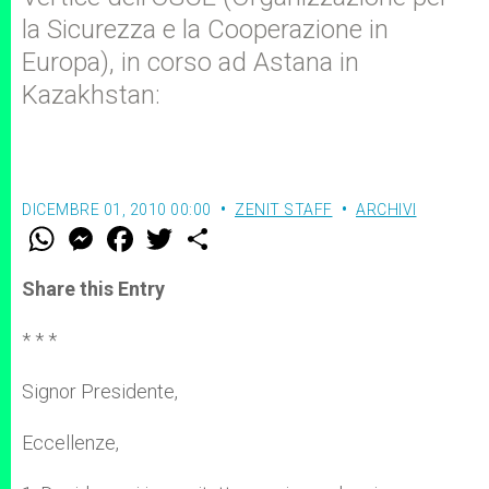
la Sicurezza e la Cooperazione in
Europa), in corso ad Astana in
Kazakhstan:
DICEMBRE 01, 2010 00:00
ZENIT STAFF
ARCHIVI
W
M
F
T
S
h
e
a
w
h
a
s
c
i
a
t
s
e
t
r
Share this Entry
s
e
b
t
e
A
n
o
e
p
g
o
r
* * *
p
e
k
r
Signor Presidente,
Eccellenze,