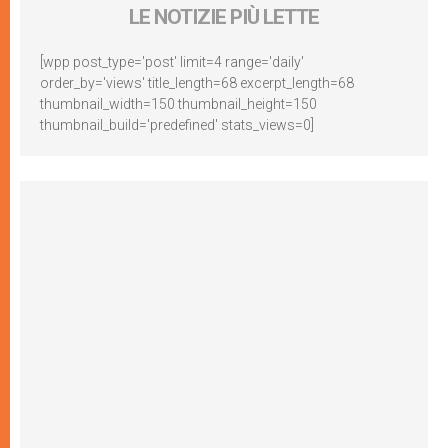
LE NOTIZIE PIÙ LETTE
[wpp post_type='post' limit=4 range='daily'
order_by='views' title_length=68 excerpt_length=68
thumbnail_width=150 thumbnail_height=150
thumbnail_build='predefined' stats_views=0]