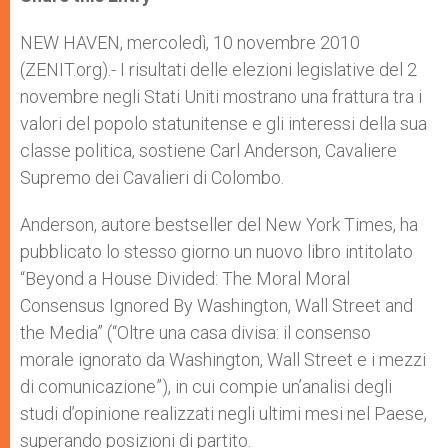
s
e
b
t
e
A
n
o
e
p
g
o
r
NEW HAVEN, mercoledì, 10 novembre 2010
p
e
k
(ZENIT.org).- I risultati delle elezioni legislative del 2
r
novembre negli Stati Uniti mostrano una frattura tra i
valori del popolo statunitense e gli interessi della sua
classe politica, sostiene Carl Anderson, Cavaliere
Supremo dei Cavalieri di Colombo.
Anderson, autore bestseller del New York Times, ha
pubblicato lo stesso giorno un nuovo libro intitolato
“Beyond a House Divided: The Moral Moral
Consensus Ignored By Washington, Wall Street and
the Media” (“Oltre una casa divisa: il consenso
morale ignorato da Washington, Wall Street e i mezzi
di comunicazione”), in cui compie un’analisi degli
studi d’opinione realizzati negli ultimi mesi nel Paese,
superando posizioni di partito.