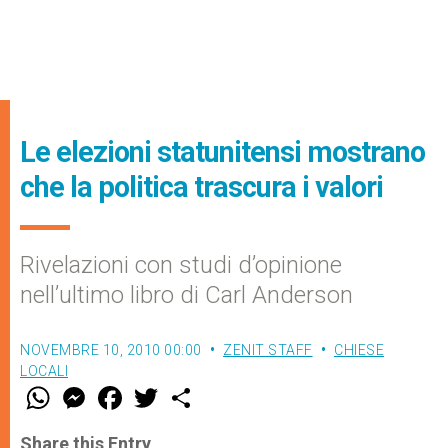
Le elezioni statunitensi mostrano
che la politica trascura i valori
Rivelazioni con studi d’opinione
nell’ultimo libro di Carl Anderson
NOVEMBRE 10, 2010 00:00
ZENIT STAFF
CHIESE
LOCALI
W
M
F
T
S
h
e
a
w
h
a
s
c
i
a
t
s
e
t
r
Share this Entry