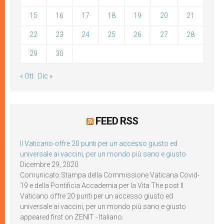
15
16
17
18
19
20
21
22
23
24
25
26
27
28
29
30
« Ott
Dic »
FEED RSS
Il Vaticano offre 20 punti per un accesso giusto ed
universale ai vaccini, per un mondo più sano e giusto
Dicembre 29, 2020
Comunicato Stampa della Commissione Vaticana Covid-
19 e della Pontificia Accademia per la Vita The post Il
Vaticano offre 20 punti per un accesso giusto ed
universale ai vaccini, per un mondo più sano e giusto
appeared first on ZENIT - Italiano.