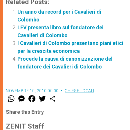
Related Posts:
Un anno da record per i Cavalieri di
Colombo
LEV presenta libro sul fondatore dei
Cavalieri di Colombo
I Cavalieri di Colombo presentano piani etici
per la crescita economica
Procede la causa di canonizzazione del
fondatore dei Cavalieri di Colombo
NOVEMBRE 10, 2010 00:00
CHIESE LOCALI
W
M
F
T
S
h
e
a
w
h
a
s
c
i
a
t
s
e
t
r
Share this Entry
s
e
b
t
e
A
n
o
e
p
g
o
r
ZENIT Staff
p
e
k