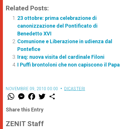
Related Posts:
23 ottobre: prima celebrazione di
canonizzazione del Pontificato di
Benedetto XVI
Comunione e Liberazione in udienza dal
Pontefice
Iraq: nuova visita del cardinale Filoni
I Puffi brontoloni che non capiscono il Papa
NOVEMBRE 09, 2010 00:00
DICASTERI
W
M
F
T
S
h
e
a
w
h
a
s
c
i
a
t
s
e
t
r
Share this Entry
s
e
b
t
e
A
n
o
e
p
g
o
r
ZENIT Staff
p
e
k