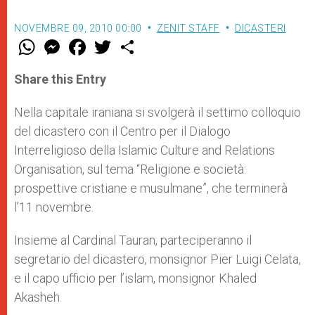
NOVEMBRE 09, 2010 00:00
ZENIT STAFF
DICASTERI
W
M
F
T
S
h
e
a
w
h
a
s
c
i
a
t
s
e
t
r
Share this Entry
s
e
b
t
e
A
n
o
e
p
g
o
r
Nella capitale iraniana si svolgerà il settimo colloquio
p
e
k
del dicastero con il Centro per il Dialogo
r
Interreligioso della Islamic Culture and Relations
Organisation, sul tema “Religione e società:
prospettive cristiane e musulmane”, che terminerà
l’11 novembre.
Insieme al Cardinal Tauran, parteciperanno il
segretario del dicastero, monsignor Pier Luigi Celata,
e il capo ufficio per l’islam, monsignor Khaled
Akasheh.