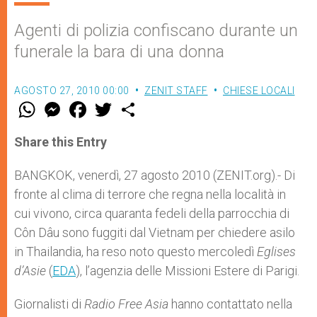
Agenti di polizia confiscano durante un
funerale la bara di una donna
AGOSTO 27, 2010 00:00
ZENIT STAFF
CHIESE LOCALI
W
M
F
T
S
h
e
a
w
h
a
s
c
i
a
t
s
e
t
r
Share this Entry
s
e
b
t
e
A
n
o
e
p
g
o
r
BANGKOK, venerdì, 27 agosto 2010 (ZENIT.org).- Di
p
e
k
fronte al clima di terrore che regna nella località in
r
cui vivono, circa quaranta fedeli della parrocchia di
Côn Dâu sono fuggiti dal Vietnam per chiedere asilo
in Thailandia, ha reso noto questo mercoledì
Eglises
d’Asie
(
EDA
), l’agenzia delle Missioni Estere di Parigi.
Giornalisti di
Radio Free Asia
hanno contattato nella