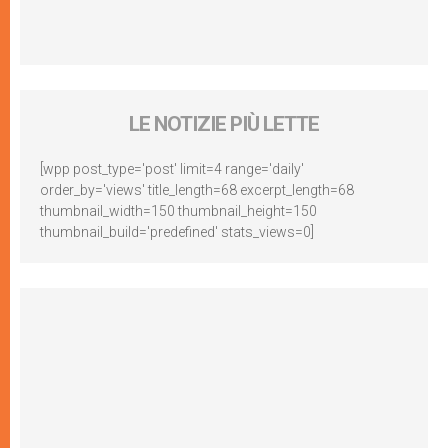
LE NOTIZIE PIÙ LETTE
[wpp post_type='post' limit=4 range='daily'
order_by='views' title_length=68 excerpt_length=68
thumbnail_width=150 thumbnail_height=150
thumbnail_build='predefined' stats_views=0]