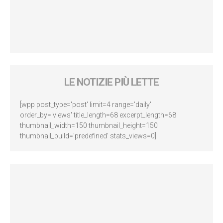
LE NOTIZIE PIÙ LETTE
[wpp post_type='post' limit=4 range='daily'
order_by='views' title_length=68 excerpt_length=68
thumbnail_width=150 thumbnail_height=150
thumbnail_build='predefined' stats_views=0]