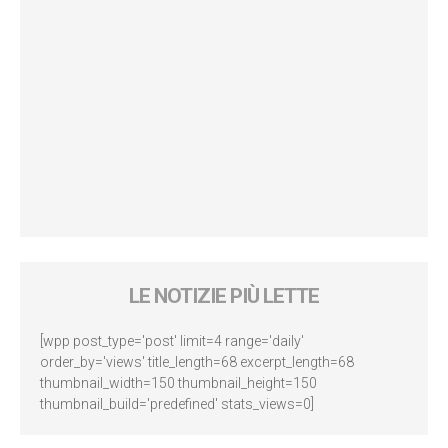
LE NOTIZIE PIÙ LETTE
[wpp post_type='post' limit=4 range='daily'
order_by='views' title_length=68 excerpt_length=68
thumbnail_width=150 thumbnail_height=150
thumbnail_build='predefined' stats_views=0]