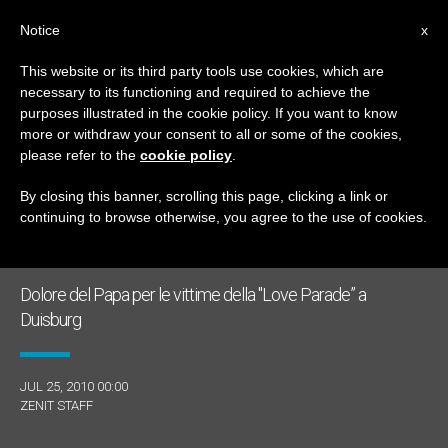
IT
Notice
x
This website or its third party tools use cookies, which are
necessary to its functioning and required to achieve the
GIORNO
purposes illustrated in the cookie policy. If you want to know
Luglio 25th, 2010
more or withdraw your consent to all or some of the cookies,
please refer to the
cookie policy
.
By closing this banner, scrolling this page, clicking a link or
continuing to browse otherwise, you agree to the use of cookies.
ULTIME NOTIZIE
Dolore del Papa per le vittime della "Love Parade” a
Duisburg
JUL 25, 2010 00:00
ZENIT STAFF