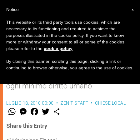
IT
Notice
x
This website or its third party tools use cookies, which are
necessary to its functioning and required to achieve the
purposes illustrated in the cookie policy. If you want to know
Liberati i 205 profughi eritrei
more or withdraw your consent to all or some of the cookies,
please refer to the
cookie policy
.
stipati nelle carceri libiche
By closing this banner, scrolling this page, clicking a link or
continuing to browse otherwise, you agree to the use of cookies.
Erano stati respinti dall’Italia. Violato
ogni minimo diritto umano
LUGLIO 18, 2010 00:00
ZENIT STAFF
CHIESE LOCALI
W
M
F
T
S
h
e
a
w
h
a
s
c
i
a
t
s
e
t
r
Share this Entry
s
e
b
t
e
A
n
o
e
p
g
o
r