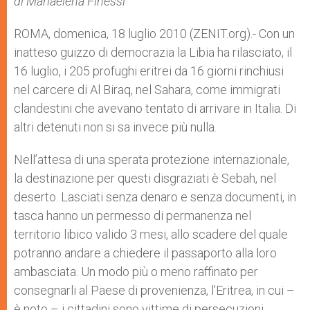
di Mariaelena Finessi
p
e
k
r
ROMA, domenica, 18 luglio 2010 (ZENIT.org).- Con un
inatteso guizzo di democrazia la Libia ha rilasciato, il
16 luglio, i 205 profughi eritrei da 16 giorni rinchiusi
nel carcere di Al Biraq, nel Sahara, come immigrati
clandestini che avevano tentato di arrivare in Italia. Di
altri detenuti non si sa invece più nulla.
Nell’attesa di una sperata protezione internazionale,
la destinazione per questi disgraziati è Sebah, nel
deserto. Lasciati senza denaro e senza documenti, in
tasca hanno un permesso di permanenza nel
territorio libico valido 3 mesi, allo scadere del quale
potranno andare a chiedere il passaporto alla loro
ambasciata. Un modo più o meno raffinato per
consegnarli al Paese di provenienza, l’Eritrea, in cui –
è noto – i cittadini sono vittime di persecuzioni.