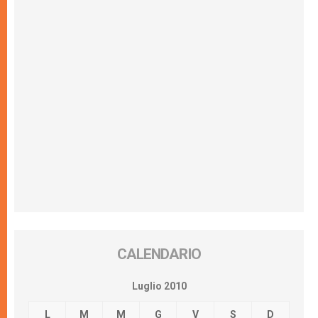
CALENDARIO
Luglio 2010
L
M
M
G
V
S
D