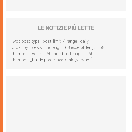
LE NOTIZIE PIÙ LETTE
[wpp post_type='post' limit=4 range='daily'
order_by='views' title_length=68 excerpt_length=68
thumbnail_width=150 thumbnail_height=150
thumbnail_build='predefined' stats_views=0]