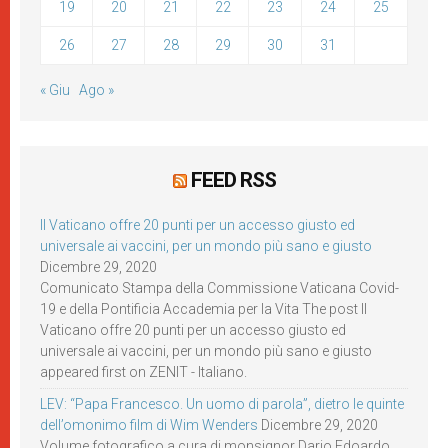
19
20
21
22
23
24
25
26
27
28
29
30
31
« Giu
Ago »
FEED RSS
Il Vaticano offre 20 punti per un accesso giusto ed
universale ai vaccini, per un mondo più sano e giusto
Dicembre 29, 2020
Comunicato Stampa della Commissione Vaticana Covid-
19 e della Pontificia Accademia per la Vita The post Il
Vaticano offre 20 punti per un accesso giusto ed
universale ai vaccini, per un mondo più sano e giusto
appeared first on ZENIT - Italiano.
LEV: “Papa Francesco. Un uomo di parola”, dietro le quinte
dell’omonimo film di Wim Wenders
Dicembre 29, 2020
Volume fotografico a cura di monsignor Dario Edoardo