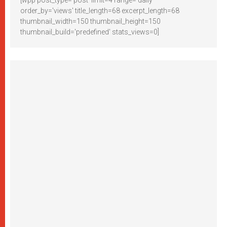
[wpp post_type='post' limit=4 range='daily'
order_by='views' title_length=68 excerpt_length=68
thumbnail_width=150 thumbnail_height=150
thumbnail_build='predefined' stats_views=0]