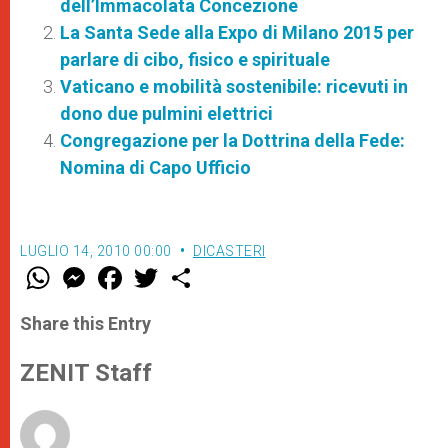
dell’Immacolata Concezione
La Santa Sede alla Expo di Milano 2015 per
parlare di cibo, fisico e spirituale
Vaticano e mobilità sostenibile: ricevuti in
dono due pulmini elettrici
Congregazione per la Dottrina della Fede:
Nomina di Capo Ufficio
LUGLIO 14, 2010 00:00
DICASTERI
W
M
F
T
S
h
e
a
w
h
a
s
c
i
a
t
s
e
t
r
Share this Entry
s
e
b
t
e
A
n
o
e
p
g
o
r
ZENIT Staff
p
e
k
r