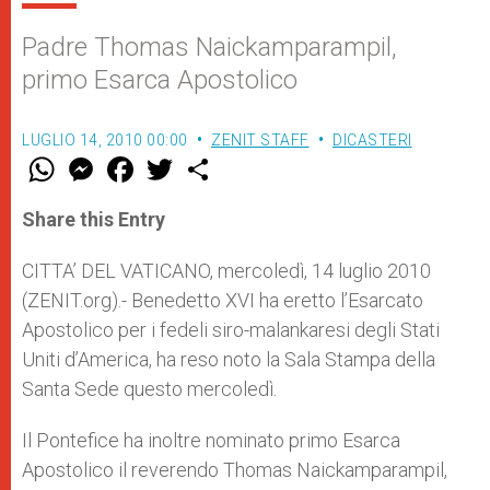
Padre Thomas Naickamparampil,
primo Esarca Apostolico
LUGLIO 14, 2010 00:00
ZENIT STAFF
DICASTERI
W
M
F
T
S
h
e
a
w
h
a
s
c
i
a
t
s
e
t
r
Share this Entry
s
e
b
t
e
A
n
o
e
p
g
o
r
CITTA’ DEL VATICANO, mercoledì, 14 luglio 2010
p
e
k
(ZENIT.org).- Benedetto XVI ha eretto l’Esarcato
r
Apostolico per i fedeli siro-malankaresi degli Stati
Uniti d’America, ha reso noto la Sala Stampa della
Santa Sede questo mercoledì.
Il Pontefice ha inoltre nominato primo Esarca
Apostolico il reverendo Thomas Naickamparampil,