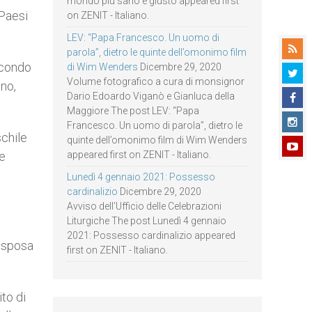
mondo più sano e giusto appeared first
 Paesi
on ZENIT - Italiano.
LEV: “Papa Francesco. Un uomo di
parola”, dietro le quinte dell’omonimo film
econdo
di Wim Wenders
Dicembre 29, 2020
Volume fotografico a cura di monsignor
nno,
Dario Edoardo Viganò e Gianluca della
Maggiore The post LEV: “Papa
Francesco. Un uomo di parola”, dietro le
schile
quinte dell’omonimo film di Wim Wenders
te
appeared first on ZENIT - Italiano.
Lunedì 4 gennaio 2021: Possesso
cardinalizio
Dicembre 29, 2020
Avviso dell’Ufficio delle Celebrazioni
Liturgiche The post Lunedì 4 gennaio
2021: Possesso cardinalizio appeared
a sposa
first on ZENIT - Italiano.
ito di