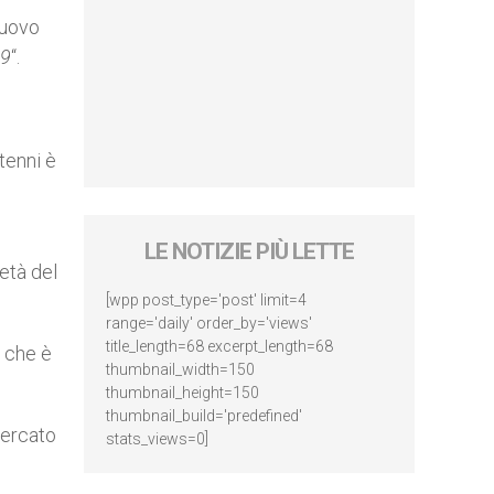
nuovo
09
“.
tenni è
LE NOTIZIE PIÙ LETTE
età del
[wpp post_type='post' limit=4
range='daily' order_by='views'
title_length=68 excerpt_length=68
à che è
thumbnail_width=150
thumbnail_height=150
thumbnail_build='predefined'
mercato
stats_views=0]