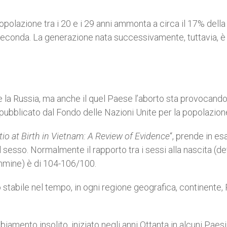
opolazione tra i 20 e i 29 anni ammonta a circa il 17% della
feconda. La generazione nata successivamente, tuttavia, è
a Russia, ma anche il quel Paese l’aborto sta provocando
ubblicato dal Fondo delle Nazioni Unite per la popolazion
io at Birth in Vietnam: A Review of Evidence
“, prende in es
l sesso. Normalmente il rapporto tra i sessi alla nascita (de
mmine) è di 104-106/100.
o stabile nel tempo, in ogni regione geografica, continente
biamento insolito, iniziato negli anni Ottanta in alcuni Paesi