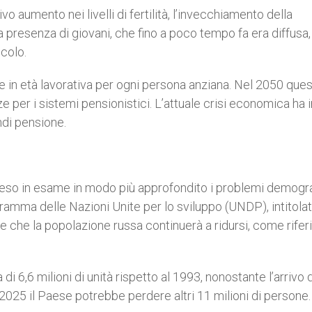
vo aumento nei livelli di fertilità, l’invecchiamento della
a presenza di giovani, che fino a poco tempo fa era diffusa,
colo.
 in età lavorativa per ogni persona anziana. Nel 2050 que
 per i sistemi pensionistici. L’attuale crisi economica ha i
ndi pensione.
 preso in esame in modo più approfondito i problemi demogra
ramma delle Nazioni Unite per lo sviluppo (UNDP), intitola
de che la popolazione russa continuerà a ridursi, come rifer
 6,6 milioni di unità rispetto al 1993, nonostante l’arrivo d
l 2025 il Paese potrebbe perdere altri 11 milioni di persone.