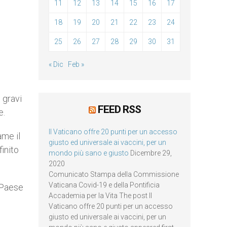
11
12
13
14
15
16
17
18
19
20
21
22
23
24
25
26
27
28
29
30
31
« Dic
Feb »
 gravi
FEED RSS
e.
Il Vaticano offre 20 punti per un accesso
ame il
giusto ed universale ai vaccini, per un
finito
mondo più sano e giusto
Dicembre 29,
2020
Comunicato Stampa della Commissione
Vaticana Covid-19 e della Pontificia
, Paese
Accademia per la Vita The post Il
Vaticano offre 20 punti per un accesso
giusto ed universale ai vaccini, per un