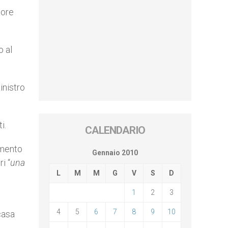
nore
o al
inistro
i.
CALENDARIO
umento
Gennaio 2010
i “
una
L
M
M
G
V
S
D
1
2
3
4
5
6
7
8
9
10
casa