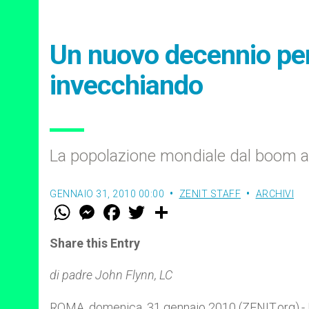
Un nuovo decennio pe
invecchiando
La popolazione mondiale dal boom al
GENNAIO 31, 2010 00:00
ZENIT STAFF
ARCHIVI
W
M
F
T
S
h
e
a
w
h
a
s
c
i
a
t
s
e
t
r
Share this Entry
s
e
b
t
e
A
n
o
e
p
g
o
r
di padre John Flynn, LC
p
e
k
r
ROMA, domenica, 31 gennaio 2010 (ZENIT.org).- L