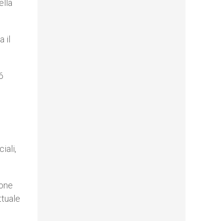
ella
 il
6
iali,
ione
ttuale