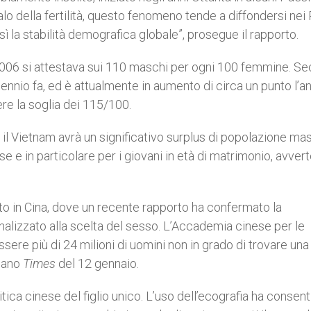
calo della fertilità, questo fenomeno tende a diffondersi nei
 la stabilità demografica globale”, prosegue il rapporto.
el 2006 si attestava sui 110 maschi per ogni 100 femmine. S
cennio fa, ed è attualmente in aumento di circa un punto l’a
re la soglia dei 115/100.
il Vietnam avrà un significativo surplus di popolazione ma
 in particolare per i giovani in età di matrimonio, avver
o in Cina, dove un recente rapporto ha confermato la
inalizzato alla scelta del sesso. L’Accademia cinese per le
sere più di 24 milioni di uomini non in grado di trovare un
diano
Times
del 12 gennaio.
litica cinese del figlio unico. L’uso dell’ecografia ha consent