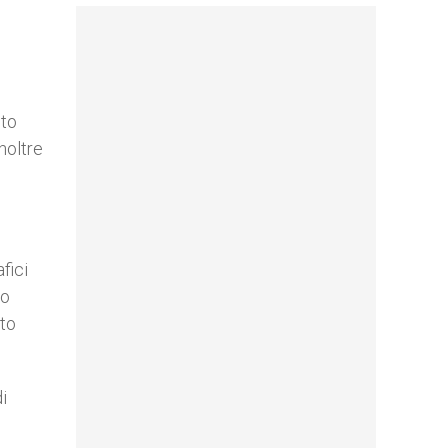
sto
noltre
fici
to
ito
i