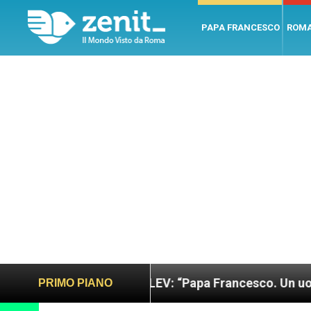
PAPA FRANCESCO
ROM
iusto
LEV: “Papa Francesco. Un uomo di parola”
PRIMO PIANO