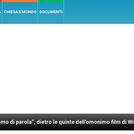
A
CHIESA E MONDO
DOCUMENTI
, dietro le quinte dell’omonimo film di Wim Wenders