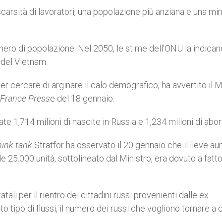
arsità di lavoratori, una popolazione più anziana e una mi
ero di popolazione. Nel 2050, le stime dell’ONU la indican
 del Vietnam.
per cercare di arginare il calo demografico, ha avvertito il M
France Press
e del 18 gennaio.
e 1,714 milioni di nascite in Russia e 1,234 milioni di abort
hink tank
Stratfor ha osservato il 20 gennaio che il lieve a
e 25.000 unità, sottolineato dal Ministro, era dovuto a fattor
atali per il rientro dei cittadini russi provenienti dalle ex
o tipo di flussi, il numero dei russi che vogliono tornare a 