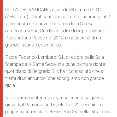
A
n
o
e
p
g
o
r
CITTA’ DEL VATICANO, giovedì, 28 gennaio 2010
p
e
k
(ZENIT.org).- Il Vaticano ritiene “molto incoraggiante”
r
la proposta del nuovo Patriarca della Chiesa
ortodossa serba, Sua Beatitudine Irinej, di invitare il
Papa nel suo Paese nel 2013 in occasione di un
grande incontro ecumenico.
Padre Federico Lombardi S.I., direttore della Sala
Stampa della Santa Sede, in alcune dichiarazioni al
quotidiano di Belgrado
Blic
ha riconosciuto che si
tratta di un annuncio “che accogliamo con grande
gioia”.
Nella prima conferenza stampa concessa questo
giovedì, il Patriarca serbo, eletto il 22 gennaio, ha
proposto una visita di Benedetto XVI nella città di cui