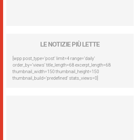
LE NOTIZIE PIÙ LETTE
[wpp post_type='post' limit=4 range='daily'
order_by='views' title_length=68 excerpt_length=68
thumbnail_width=150 thumbnail_height=150
thumbnail_build='predefined' stats_views=0]