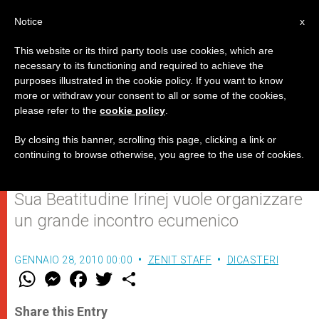
IT
Notice
x
This website or its third party tools use cookies, which are
necessary to its functioning and required to achieve the
purposes illustrated in the cookie policy. If you want to know
Gioia in Vaticano: il Patriarca
more or withdraw your consent to all or some of the cookies,
please refer to the
cookie policy
.
serbo ha invitato il Papa per il
2013
By closing this banner, scrolling this page, clicking a link or
continuing to browse otherwise, you agree to the use of cookies.
Sua Beatitudine Irinej vuole organizzare
un grande incontro ecumenico
GENNAIO 28, 2010 00:00
ZENIT STAFF
DICASTERI
W
M
F
T
S
h
e
a
w
h
a
s
c
i
a
t
s
e
t
r
Share this Entry
s
e
b
t
e