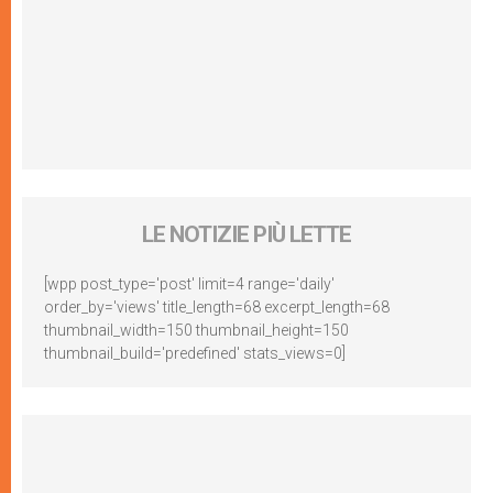
LE NOTIZIE PIÙ LETTE
[wpp post_type='post' limit=4 range='daily'
order_by='views' title_length=68 excerpt_length=68
thumbnail_width=150 thumbnail_height=150
thumbnail_build='predefined' stats_views=0]