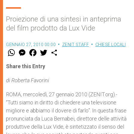
Proiezione di una sintesi in anteprima
del film prodotto da Lux Vide
GENNAIO 27, 2010 00:00
ZENIT STAFF
CHIESE LOCALI
W
M
F
T
S
h
e
a
w
h
a
s
c
i
a
t
s
e
t
r
Share this Entry
s
e
b
t
e
A
n
o
e
p
g
o
r
di Roberta Favorini
p
e
k
r
ROMA, mercoledì, 27 gennaio 2010 (ZENIT.org).-
“Tutti siamo in diritto di chiedere una televisione
migliore e abbiamo il dovere di farlo”. In questa frase
pronunciata da Luca Bernabei, direttore delle attività
produttive della Lux Vide, è sintetizzato il senso del