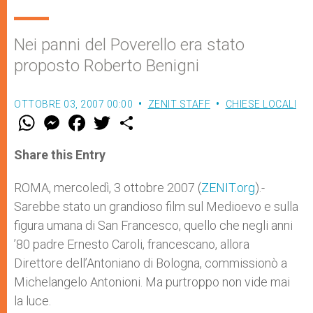
Nei panni del Poverello era stato
proposto Roberto Benigni
OTTOBRE 03, 2007 00:00
ZENIT STAFF
CHIESE LOCALI
W
M
F
T
S
h
e
a
w
h
a
s
c
i
a
t
s
e
t
r
Share this Entry
s
e
b
t
e
A
n
o
e
p
g
o
r
ROMA, mercoledì, 3 ottobre 2007 (
ZENIT.org
).-
p
e
k
Sarebbe stato un grandioso film sul Medioevo e sulla
r
figura umana di San Francesco, quello che negli anni
’80 padre Ernesto Caroli, francescano, allora
Direttore dell’Antoniano di Bologna, commissionò a
Michelangelo Antonioni. Ma purtroppo non vide mai
la luce.