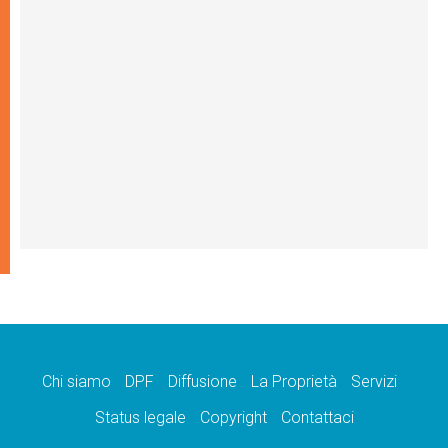
Chi siamo
DPF
Diffusione
La Proprietà
Servizi
Status legale
Copyright
Contattaci