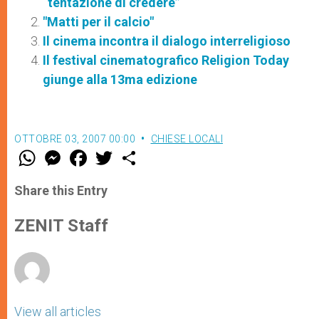
“tentazione di credere”
"Matti per il calcio"
Il cinema incontra il dialogo interreligioso
Il festival cinematografico Religion Today
giunge alla 13ma edizione
OTTOBRE 03, 2007 00:00
CHIESE LOCALI
W
M
F
T
S
h
e
a
w
h
a
s
c
i
a
t
s
e
t
r
Share this Entry
s
e
b
t
e
A
n
o
e
p
g
o
r
ZENIT Staff
p
e
k
r
View all articles