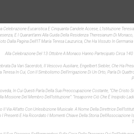
na Celebrazione Eucaristica E Cinquanta Candele Accese, L’Istituzione Teresian
esenza, E I Quarant’anni Alla Guida Della Residenza Theresianum Di Monaco
oto Dalla Pagina Dell’IT María Teresa Lauzurica, Che Ha Vissuto In Germania 
Alla Celebrazione Del 13 Ottobre A Monaco Hanno Partecipato Circa 140
ebrata Da Vari Sacerdoti, Il Vescovo Ausiliare, Engelbert Siebler, Che Ha Pre
a Teresa In Cui, Con Il Simbolismo Dell’irrigazione Di Un Orto, Parla Di Quatt
P
oveda, In Cui Questi Parla Della Sua Preoccupazione Costante, “che Cristo Si
ella Missione Del Membro Dell’Istituzione”: “insaporire Ciò Che È Insipido La
l Via All’atto Con Un’esibizione Musicale. A Nome Della Direttrice Dell’Istitu
to I Presenti E Ha Ricordato I Momenti Chiave Della Storia Dell’Associazione I
T