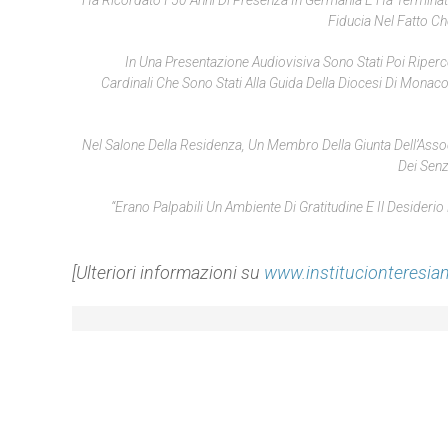
“Ha Ricordato I 50 Anni Di Presenza In Germania E Ha Terminato
Fiducia Nel Fatto Ch
In Una Presentazione Audiovisiva Sono Stati Poi Riperco
Cardinali Che Sono Stati Alla Guida Della Diocesi Di Monaco
Nel Salone Della Residenza, Un Membro Della Giunta Dell’Asso
Dei Senz
“Erano Palpabili Un Ambiente Di Gratitudine E Il Desideri
[Ulteriori informazioni su
www.institucionteresia