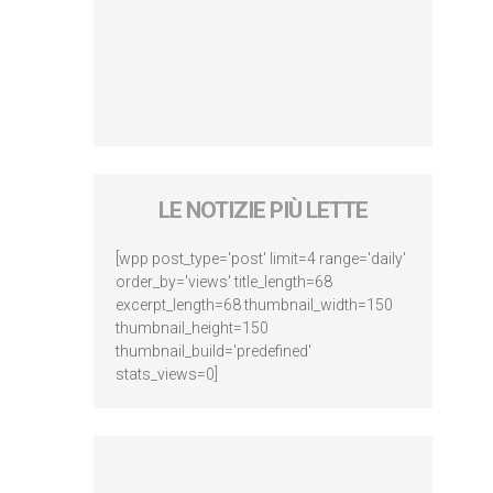
LE NOTIZIE PIÙ LETTE
[wpp post_type='post' limit=4 range='daily'
order_by='views' title_length=68
excerpt_length=68 thumbnail_width=150
thumbnail_height=150
thumbnail_build='predefined'
stats_views=0]