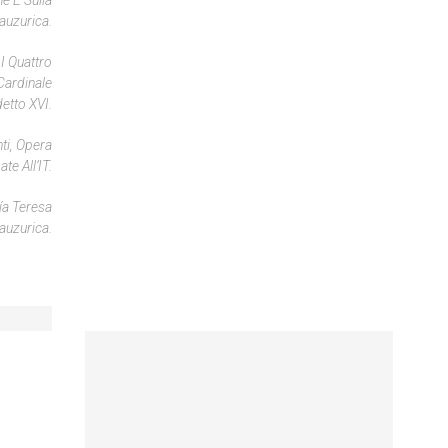
e E Sulla
auzurica.
I Quattro
Cardinale
etto XVI.
ti, Opera
e All’IT.
ía Teresa
auzurica.