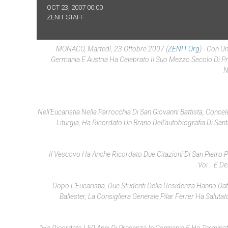
OCT 23, 2007 00:00
ZENIT STAFF
MONACO, Martedì, 23 Ottobre 2007 (
ZENIT.org
).- Con U
Germania E Austria Ha Celebrato Il Suo Mezzo Secolo Di Pr
N
Nell’Eucaristia Nella Parrocchia Di San Giovanni Battista, Concel
Liturgia, Ha Ricordato Un Brano Dell’autobiografia Di Sant
Il Vescovo Ha Anche Ricordato Due Citazioni Di San Pietro P
Voi... E D
Dopo L’Eucaristia, Due Studenti Della Residenza Hanno Dato I
Ballester, La Consigliera Generale Pilar Ferrer Ha Saluta