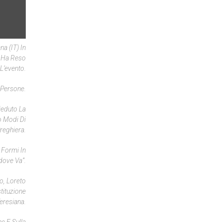
a (IT) In
, Ha Reso
L’evento.
 Persone.
sieduto La
ro Modi Di
reghiera.
 Formi In
ddove Va”.
to, Loreto
stituzione
eresiana.