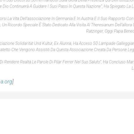
 Il Suo Discorso Soffermandosi Sulla Gioia Della Presenza Qui Dell’Istituzion
e Dio Continuerà A Guidare I Suoi Passi In Questa Nazione”, Ha Spiegato La L
rsi La Vita Dell’associazione In Germania E In Austria E Il Suo Rapporto Con 
; Un Ricordo Speciale È Stato Dedicato Alla Visita Al Theresianum Dell’allora 
Ratzinger, Oggi Papa Bened
ciazione Solidarität Und Kultur, Ex Alunna, Ha Acceso 50 Lampade Galleggian
atetto Che Vengono Assistiti Da Questa Associazione Creata Da Persone Legat
o Di Rendere Realtà Le Parole Di Pilar Ferrer Nel Suo Saluto”, Ha Concluso Mar
L
na.org
]