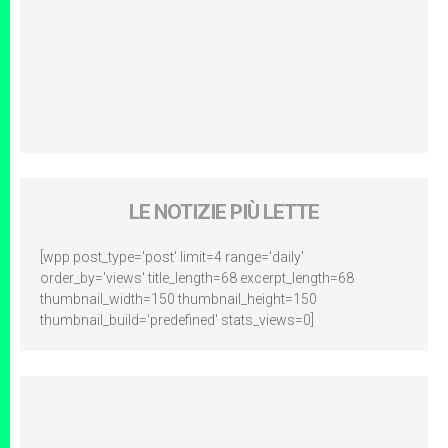
LE NOTIZIE PIÙ LETTE
[wpp post_type='post' limit=4 range='daily'
order_by='views' title_length=68 excerpt_length=68
thumbnail_width=150 thumbnail_height=150
thumbnail_build='predefined' stats_views=0]