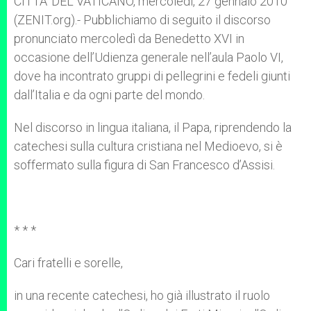
CITTA’ DEL VATICANO, mercoledì, 27 gennaio 2010
p
e
k
(ZENIT.org).- Pubblichiamo di seguito il discorso
r
pronunciato mercoledì da Benedetto XVI in
occasione dell’Udienza generale nell’aula Paolo VI,
dove ha incontrato gruppi di pellegrini e fedeli giunti
dall’Italia e da ogni parte del mondo.
Nel discorso in lingua italiana, il Papa, riprendendo la
catechesi sulla cultura cristiana nel Medioevo, si è
soffermato sulla figura di San Francesco d’Assisi.
* * *
Cari fratelli e sorelle,
in una recente catechesi, ho già illustrato il ruolo