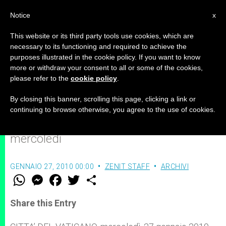
IT
Notice
x
This website or its third party tools use cookies, which are
necessary to its functioning and required to achieve the
purposes illustrated in the cookie policy. If you want to know
Benedetto XVI presenta la figura
more or withdraw your consent to all or some of the cookies,
please refer to the
cookie policy
.
di San Francesco d’Assisi
By closing this banner, scrolling this page, clicking a link or
continuing to browse otherwise, you agree to the use of cookies.
Catechesi per l’Udienza generale del
mercoledì
GENNAIO 27, 2010 00:00
ZENIT STAFF
ARCHIVI
W
M
F
T
S
h
e
a
w
h
a
s
c
i
a
t
s
e
t
r
Share this Entry
s
e
b
t
e
A
n
o
e
p
g
o
r