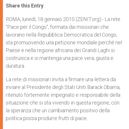
t
s
e
t
r
Share this Entry
s
e
b
t
e
A
n
o
e
p
g
o
r
ROMA, lunedì, 18 gennaio 2010 (ZENIT.org).- La rete
p
e
k
“Pace per il Congo”, formata dai missionari che
r
lavorano nella Repubblica Democratica del Congo,
sta promuovendo una petizione mondiale perché nel
Paese e nella regione africana dei Grandi Laghi si
costruisca e si mantenga una pace vera, giusta e
duratura.
La rete di missionari invita a firmare una lettera da
inviare al Presidente degli Stati Uniti Barack Obama,
ritenuto fortemente impegnato e responsabile della
situazione che si sta vivendo in questa regione, con
la speranza che un cambiamento positivo della
politica possa produrre frutti di pace.