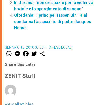
In Ucraina, "non c'è spazio per la violenza
brutale e lo spargimento di sangue"
Giordania: il principe Hassan Bin Talal
condanna l'assassinio di padre Jacques
Hamel
GENNAIO 18, 2010 00:00
CHIESE LOCALI
W
M
F
T
S
h
e
a
w
h
a
s
c
i
a
t
s
e
t
r
Share this Entry
s
e
b
t
e
A
n
o
e
p
g
o
r
ZENIT Staff
p
e
k
r
View all articles