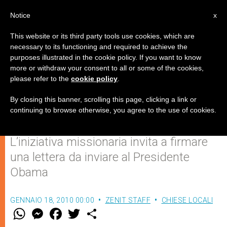
IT
Notice
x
This website or its third party tools use cookies, which are
necessary to its functioning and required to achieve the
purposes illustrated in the cookie policy. If you want to know
La rete “Pace per il Congo”
more or withdraw your consent to all or some of the cookies,
please refer to the
cookie policy
.
chiede la pacificazione dei
Grandi Laghi
By closing this banner, scrolling this page, clicking a link or
continuing to browse otherwise, you agree to the use of cookies.
L’iniziativa missionaria invita a firmare
una lettera da inviare al Presidente
Obama
GENNAIO 18, 2010 00:00
ZENIT STAFF
CHIESE LOCALI
W
M
F
T
S
h
e
a
w
h
a
s
c
i
a