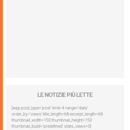
LE NOTIZIE PIÙ LETTE
[wpp post_type='post' limit=4 range='daily'
order_by='views' title_length=68 excerpt_length=68
thumbnail_width=150 thumbnail_height=150
thumbnail_build='predefined' stats_views=0]