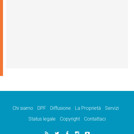
Chi siamo
DPF
Diffusione
La Proprietà
Servizi
Status legale
Copyright
Contattaci