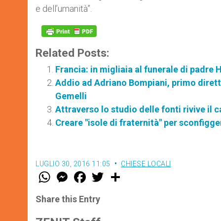
e dell’umanità”.
Related Posts:
Francia: in migliaia al funerale di padre
Addio ad Adriano Bompiani, primo direttor
Gemelli
Attraverso lo studio delle fonti rivive il 
Creare "isole di fraternità" per sconfigge
LUGLIO 30, 2016 11:05
CHIESE LOCALI
W
M
F
T
S
h
e
a
w
h
a
s
c
i
a
t
s
e
t
r
Share this Entry
s
e
b
t
e
A
n
o
e
p
g
o
r