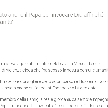
itato anche il Papa per invocare Dio affinché
anità”
LI
e francese sgozzato mentre celebrava la Messa da due
to di violenza cieca che “ha scosso la nostra comune umanit
l, fratello e consigliere dello scomparso re Hussein di Gior
e rilanciata anche sull’account Facebook a lui dedicato.
 il membro della Famiglia reale giordana, da sempre impegn
 Papa Francesco, ha invocato Dio onnipotente “il dono dell