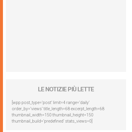
LE NOTIZIE PIÙ LETTE
[wpp post_type='post' limit=4 range='daily'
order_by='views' title_length=68 excerpt_length=68
thumbnail_width=150 thumbnail_height=150
thumbnail_build='predefined' stats_views=0]