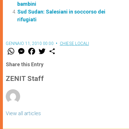
bambini
Sud Sudan: Salesiani in soccorso dei
rifugiati
GENNAIO 11, 2010 00:00
CHIESE LOCALI
W
M
F
T
S
h
e
a
w
h
a
s
c
i
a
t
s
e
t
r
Share this Entry
s
e
b
t
e
A
n
o
e
p
g
o
r
ZENIT Staff
p
e
k
r
View all articles