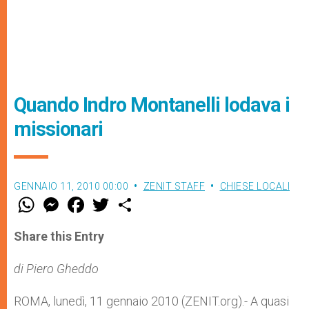
Quando Indro Montanelli lodava i
missionari
GENNAIO 11, 2010 00:00
ZENIT STAFF
CHIESE LOCALI
W
M
F
T
S
h
e
a
w
h
a
s
c
i
a
t
s
e
t
r
Share this Entry
s
e
b
t
e
A
n
o
e
p
g
o
r
di Piero Gheddo
p
e
k
r
ROMA, lunedì, 11 gennaio 2010 (ZENIT.org).- A quasi