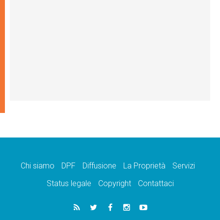
Chi siamo
DPF
Diffusione
La Proprietà
Servizi
Status legale
Copyright
Contattaci