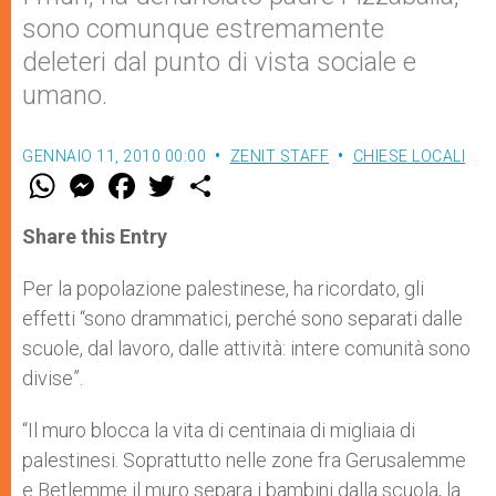
sono comunque estremamente
deleteri dal punto di vista sociale e
umano.
GENNAIO 11, 2010 00:00
ZENIT STAFF
CHIESE LOCALI
W
M
F
T
S
h
e
a
w
h
a
s
c
i
a
t
s
e
t
r
Share this Entry
s
e
b
t
e
A
n
o
e
p
g
o
r
Per la popolazione palestinese, ha ricordato, gli
p
e
k
effetti “sono drammatici, perché sono separati dalle
r
scuole, dal lavoro, dalle attività: intere comunità sono
divise”.
“Il muro blocca la vita di centinaia di migliaia di
palestinesi. Soprattutto nelle zone fra Gerusalemme
e Betlemme il muro separa i bambini dalla scuola, la