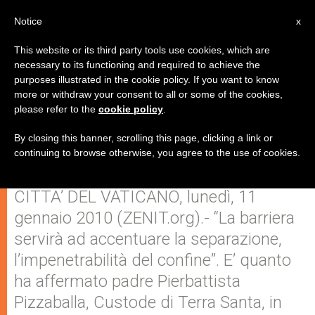
IT
Notice
x
This website or its third party tools use cookies, which are
necessary to its functioning and required to achieve the
purposes illustrated in the cookie policy. If you want to know
Il Custode francescano: la
more or withdraw your consent to all or some of the cookies,
please refer to the
cookie policy
.
barriera in Egitto accentuerà la
separazione
By closing this banner, scrolling this page, clicking a link or
continuing to browse otherwise, you agree to the use of cookies.
CITTA’ DEL VATICANO, lunedì, 11
gennaio 2010 (ZENIT.org).- “La barriera
servirà ad accentuare la separazione,
l’impenetrabilità del confine”. E’ quanto
ha affermato padre Pierbattista
Pizzaballa, Custode di Terra Santa, in