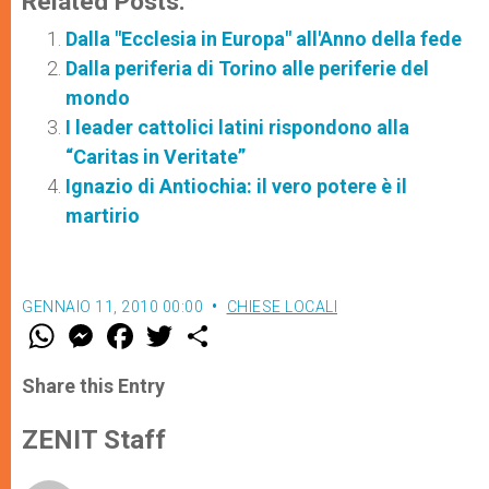
Related Posts:
Dalla "Ecclesia in Europa" all'Anno della fede
Dalla periferia di Torino alle periferie del
mondo
I leader cattolici latini rispondono alla
“Caritas in Veritate”
Ignazio di Antiochia: il vero potere è il
martirio
GENNAIO 11, 2010 00:00
CHIESE LOCALI
W
M
F
T
S
h
e
a
w
h
a
s
c
i
a
t
s
e
t
r
Share this Entry
s
e
b
t
e
A
n
o
e
p
g
o
r
ZENIT Staff
p
e
k
r