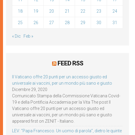
18
19
20
21
22
23
24
25
26
27
28
29
30
31
« Dic
Feb »
FEED RSS
Il Vaticano offre 20 punti per un accesso giusto ed
universale ai vaccini, per un mondo più sano e giusto
Dicembre 29, 2020
Comunicato Stampa della Commissione Vaticana Covid-
19 e della Pontificia Accademia per la Vita The post Il
Vaticano offre 20 punti per un accesso giusto ed
universale ai vaccini, per un mondo più sano e giusto
appeared first on ZENIT - Italiano.
LEV: “Papa Francesco. Un uomo di parola”, dietro le quinte