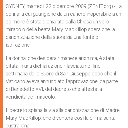
A
n
o
e
p
g
o
r
SYDNEY, martedì, 22 dicembre 2009 (ZENIT.org).- La
p
e
k
donna la cui guarigione da un cancro inoperabile a un
r
polmone è stata dichiarata dalla Chiesa un vero
miracolo della beata Mary MacKillop spera che la
canonizzazione della suora sia una fonte di
ispirazione.
La donna, che desidera rimanere anonima, è stata
citata in una dichiarazione rilasciata nel fine
settimana dalle Suore di San Giuseppe dopo che il
Vaticano aveva annunciato l’approvazione, da parte
di Benedetto XVI, del decreto che attesta la
veridicità del miracolo.
Il decreto spiana la via alla canonizzazione di Madre
Mary MacKillop, che diventerà così la prima santa
australiana.