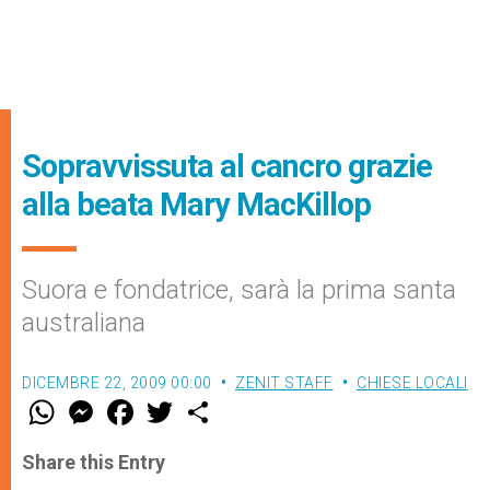
Sopravvissuta al cancro grazie
alla beata Mary MacKillop
Suora e fondatrice, sarà la prima santa
australiana
DICEMBRE 22, 2009 00:00
ZENIT STAFF
CHIESE LOCALI
W
M
F
T
S
h
e
a
w
h
a
s
c
i
a
t
s
e
t
r
Share this Entry
s
e
b
t
e