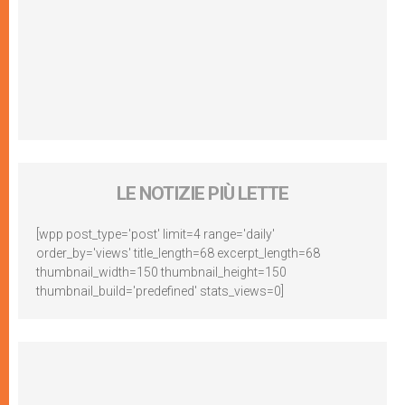
LE NOTIZIE PIÙ LETTE
[wpp post_type='post' limit=4 range='daily'
order_by='views' title_length=68 excerpt_length=68
thumbnail_width=150 thumbnail_height=150
thumbnail_build='predefined' stats_views=0]