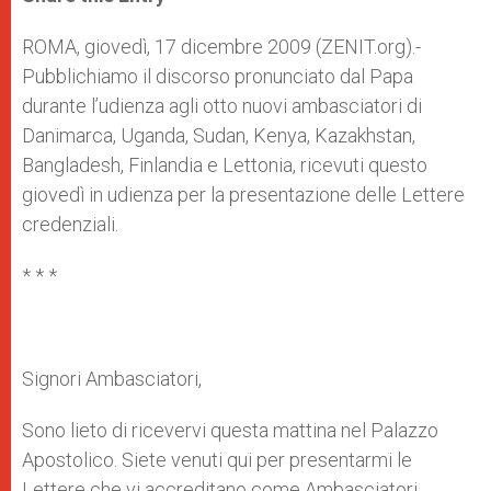
s
e
b
t
e
A
n
o
e
p
g
o
r
ROMA, giovedì, 17 dicembre 2009 (ZENIT.org).-
p
e
k
Pubblichiamo il discorso pronunciato dal Papa
r
durante l’udienza agli otto nuovi ambasciatori di
Danimarca, Uganda, Sudan, Kenya, Kazakhstan,
Bangladesh, Finlandia e Lettonia, ricevuti questo
giovedì in udienza per la presentazione delle Lettere
credenziali.
* * *
Signori Ambasciatori,
Sono lieto di ricevervi questa mattina nel Palazzo
Apostolico. Siete venuti qui per presentarmi le
Lettere che vi accreditano come Ambasciatori