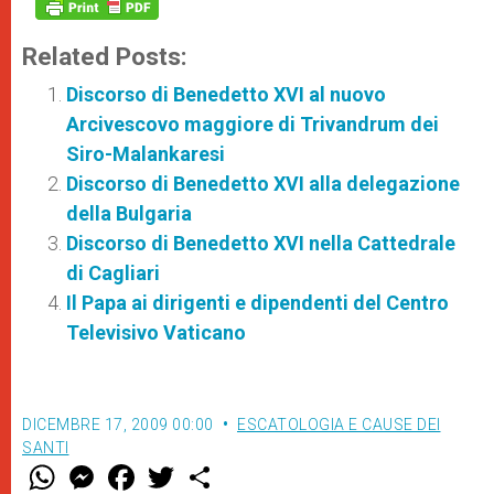
Related Posts:
Discorso di Benedetto XVI al nuovo
Arcivescovo maggiore di Trivandrum dei
Siro-Malankaresi
Discorso di Benedetto XVI alla delegazione
della Bulgaria
Discorso di Benedetto XVI nella Cattedrale
di Cagliari
Il Papa ai dirigenti e dipendenti del Centro
Televisivo Vaticano
DICEMBRE 17, 2009 00:00
ESCATOLOGIA E CAUSE DEI
SANTI
W
M
F
T
S
h
e
a
w
h