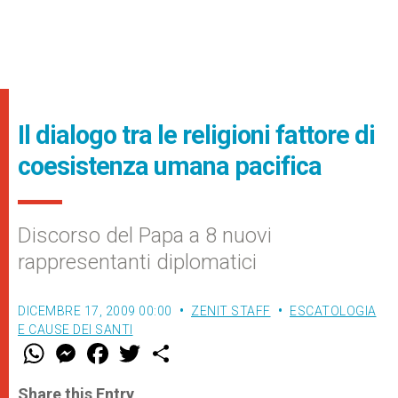
Il dialogo tra le religioni fattore di
coesistenza umana pacifica
Discorso del Papa a 8 nuovi
rappresentanti diplomatici
DICEMBRE 17, 2009 00:00
ZENIT STAFF
ESCATOLOGIA
E CAUSE DEI SANTI
W
M
F
T
S
h
e
a
w
h
a
s
c
i
a
t
s
e
t
r
Share this Entry