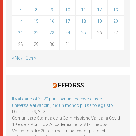
7
8
9
10
11
12
13
14
15
16
17
18
19
20
21
22
23
24
25
26
27
28
29
30
31
« Nov
Gen »
FEED RSS
Il Vaticano offre 20 punti per un accesso giusto ed
universale ai vaccini, per un mondo più sano e giusto
Dicembre 29, 2020
Comunicato Stampa della Commissione Vaticana Covid-
19 e della Pontificia Accademia per la Vita The post Il
Vaticano offre 20 punti per un accesso giusto ed