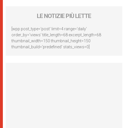
LE NOTIZIE PIÙ LETTE
[wpp post_type='post' limit=4 range='daily'
order_by='views' title_length=68 excerpt_length=68
thumbnail_width=150 thumbnail_height=150
thumbnail_build='predefined' stats_views=0]