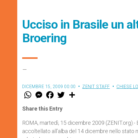
Ucciso in Brasile un a
Broering
–
DICEMBRE 15, 2009 00:00
ZENIT STAFF
CHIESE L
W
M
F
T
S
h
e
a
w
h
a
s
c
i
a
t
s
e
t
r
Share this Entry
s
e
b
t
e
A
n
o
e
p
g
o
r
ROMA, martedì, 15 dicembre 2009 (ZENIT.org).- E’ 
p
e
k
accoltellato all’alba del 14 dicembre nello stato
r