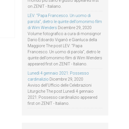
mondo più sano e giusto appeared first
on ZENIT - Italiano.
LEV: “Papa Francesco. Un uomo di
parola”, dietro le quinte dell’omonimo film
di Wim Wenders
Dicembre 29, 2020
Volume fotografico a cura di monsignor
Dario Edoardo Viganò e Gianluca della
Maggiore The post LEV: “Papa
Francesco. Un uomo di parola”, dietro le
quinte dell’omonimo film di Wim Wenders
appeared first on ZENIT - Italiano.
Lunedì 4 gennaio 2021: Possesso
cardinalizio
Dicembre 29, 2020
Avviso dell’Ufficio delle Celebrazioni
Liturgiche The post Lunedì 4 gennaio
2021: Possesso cardinalizio appeared
first on ZENIT - Italiano.