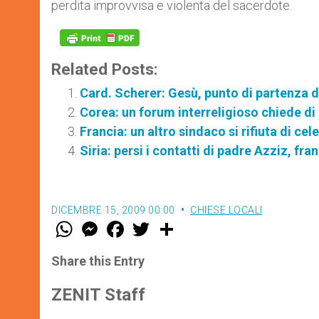
perdita improvvisa e violenta del sacerdote.
Related Posts:
Card. Scherer: Gesù, punto di partenza d
Corea: un forum interreligioso chiede di 
Francia: un altro sindaco si rifiuta di c
Siria: persi i contatti di padre Azziz, f
DICEMBRE 15, 2009 00:00
CHIESE LOCALI
W
M
F
T
S
h
e
a
w
h
a
s
c
i
a
t
s
e
t
r
Share this Entry
s
e
b
t
e
A
n
o
e
p
g
o
r
ZENIT Staff
p
e
k
r