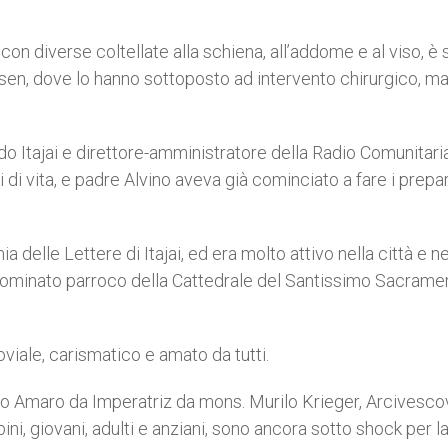
 con diverse coltellate alla schiena, all’addome e al viso, è 
sen, dove lo hanno sottoposto ad intervento chirurgico, m
 do Itajai e direttore-amministratore della Radio Comunitari
i vita, e padre Alvino aveva già cominciato a fare i prepar
elle Lettere di Itajai, ed era molto attivo nella città e ne
nominato parroco della Cattedrale del Santissimo Sacramen
viale, carismatico e amato da tutti.
Santo Amaro da Imperatriz da mons. Murilo Krieger, Arcivesco
bini, giovani, adulti e anziani, sono ancora sotto shock per l