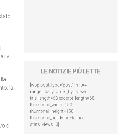
stato
a
a
ativi
LE NOTIZIE PIÙ LETTE
lla
[wpp post_type='post' limit=4
to, la
range='daily' order_by='views'
title_length=68 excerpt_length=68
thumbnail_width=150
thumbnail_height=150
thumbnail_build='predefined'
stats_views=0]
vo di
a