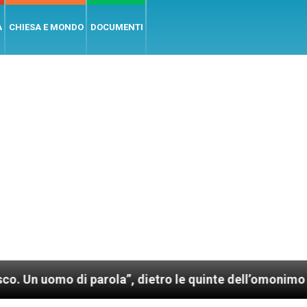
A
CHIESA E MONDO
DOCUMENTI
 di parola”, dietro le quinte dell’omonimo film di Wi