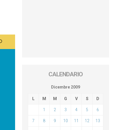
CALENDARIO
Dicembre 2009
L
M
M
G
V
S
D
1
2
3
4
5
6
7
8
9
10
11
12
13