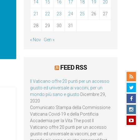
14
15
16
17
18
19
20
21
22
23
24
25
26
27
28
29
30
31
« Nov
Gen »
FEED RSS
Il Vaticano offre 20 punti per un accesso
giusto ed universale ai vaccini, per un
mondo più sano e giusto
Dicembre 29,
2020
Comunicato Stampa della Commissione
Vaticana Covid-19 e della Pontificia
Accademia per la Vita The post Il
Vaticano offre 20 punti per un accesso
giusto ed universale ai vaccini, per un