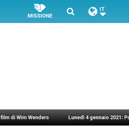
IT
MISSIONE
m Wenders
Lunedì 4 gennaio 2021: Possesso car