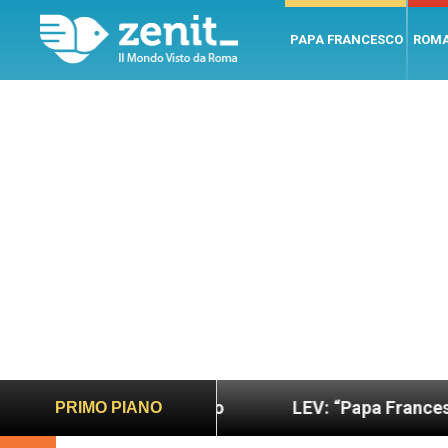
PAPA FRANCESCO
ROM
iù sano e giusto
LEV: “Papa Francesco. Un uomo
PRIMO PIANO