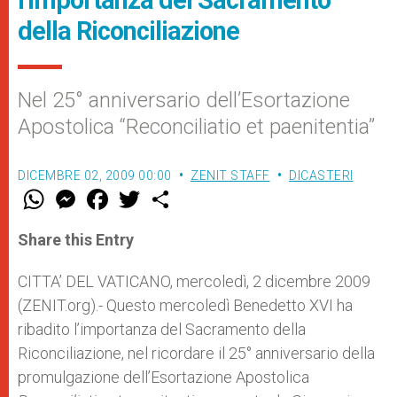
l'importanza del Sacramento
della Riconciliazione
Nel 25° anniversario dell’Esortazione
Apostolica “Reconciliatio et paenitentia”
DICEMBRE 02, 2009 00:00
ZENIT STAFF
DICASTERI
W
M
F
T
S
h
e
a
w
h
a
s
c
i
a
t
s
e
t
r
Share this Entry
s
e
b
t
e
A
n
o
e
p
g
o
r
CITTA’ DEL VATICANO, mercoledì, 2 dicembre 2009
p
e
k
(ZENIT.org).- Questo mercoledì Benedetto XVI ha
r
ribadito l’importanza del Sacramento della
Riconciliazione, nel ricordare il 25° anniversario della
promulgazione dell’Esortazione Apostolica