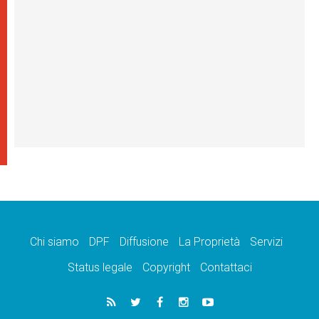
Chi siamo
DPF
Diffusione
La Proprietà
Servizi
Status legale
Copyright
Contattaci