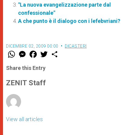
"La nuova evangelizzazione parte dal
confessionale"
A che punto è il dialogo con i lefebvriani?
DICEMBRE 02, 2009 00:00
DICASTERI
W
M
F
T
S
h
e
a
w
h
a
s
c
i
a
t
s
e
t
r
Share this Entry
s
e
b
t
e
A
n
o
e
p
g
o
r
ZENIT Staff
p
e
k
r
View all articles