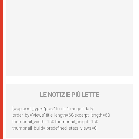
LE NOTIZIE PIÙ LETTE
[wpp post_type='post' limit=4 range='daily'
order_by='views' title_length=68 excerpt_length=68
thumbnail_width=150 thumbnail_height=150
thumbnail_build='predefined' stats_views=0]