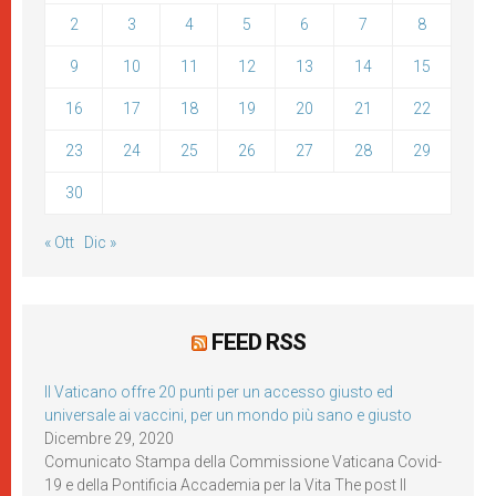
2
3
4
5
6
7
8
9
10
11
12
13
14
15
16
17
18
19
20
21
22
23
24
25
26
27
28
29
30
« Ott
Dic »
FEED RSS
Il Vaticano offre 20 punti per un accesso giusto ed
universale ai vaccini, per un mondo più sano e giusto
Dicembre 29, 2020
Comunicato Stampa della Commissione Vaticana Covid-
19 e della Pontificia Accademia per la Vita The post Il