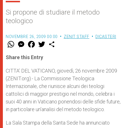
Si propone di studiare il metodo
teologico
NOVEMBRE 26, 2009 00:00
ZENIT STAFF
DICASTERI
W
M
F
T
S
h
e
a
w
h
a
s
c
i
a
t
s
e
t
r
Share this Entry
s
e
b
t
e
A
n
o
e
p
g
o
r
CITTA’ DEL VATICANO, giovedì, 26 novembre 2009
p
e
k
(ZENIT.org).- La Commissione Teologica
r
Internazionale, che riunisce alcuni dei teologi
cattolici di maggior prestigio nel mondo, celebra i
suoi 40 anni in Vaticano ponendosi delle sfide future,
in particolare un’analisi del metodo teologico.
La Sala Stampa della Santa Sede ha annunciato