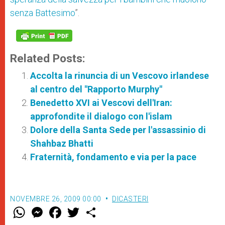
senza Battesimo
”.
Related Posts:
Accolta la rinuncia di un Vescovo irlandese
al centro del "Rapporto Murphy"
Benedetto XVI ai Vescovi dell'Iran:
approfondite il dialogo con l'islam
Dolore della Santa Sede per l'assassinio di
Shahbaz Bhatti
Fraternità, fondamento e via per la pace
NOVEMBRE 26, 2009 00:00
DICASTERI
W
M
F
T
S
h
e
a
w
h
a
s
c
i
a