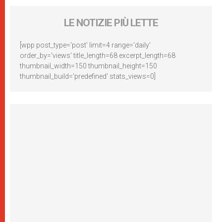
LE NOTIZIE PIÙ LETTE
[wpp post_type='post' limit=4 range='daily'
order_by='views' title_length=68 excerpt_length=68
thumbnail_width=150 thumbnail_height=150
thumbnail_build='predefined' stats_views=0]