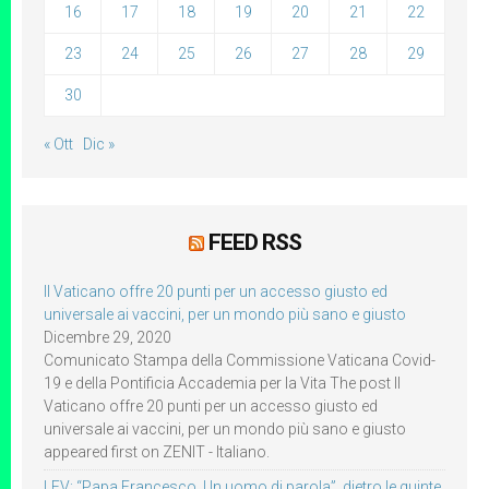
16
17
18
19
20
21
22
23
24
25
26
27
28
29
30
« Ott
Dic »
FEED RSS
Il Vaticano offre 20 punti per un accesso giusto ed
universale ai vaccini, per un mondo più sano e giusto
Dicembre 29, 2020
Comunicato Stampa della Commissione Vaticana Covid-
19 e della Pontificia Accademia per la Vita The post Il
Vaticano offre 20 punti per un accesso giusto ed
universale ai vaccini, per un mondo più sano e giusto
appeared first on ZENIT - Italiano.
LEV: “Papa Francesco. Un uomo di parola”, dietro le quinte