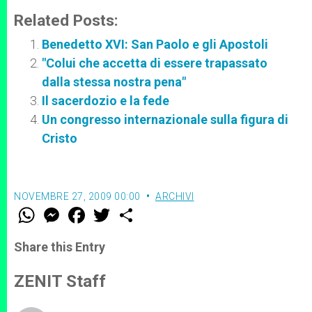
Related Posts:
Benedetto XVI: San Paolo e gli Apostoli
"Colui che accetta di essere trapassato
dalla stessa nostra pena"
Il sacerdozio e la fede
Un congresso internazionale sulla figura di
Cristo
NOVEMBRE 27, 2009 00:00
ARCHIVI
W
M
F
T
S
h
e
a
w
h
a
s
c
i
a
t
s
e
t
r
Share this Entry
s
e
b
t
e
A
n
o
e
p
g
o
r
ZENIT Staff
p
e
k
r