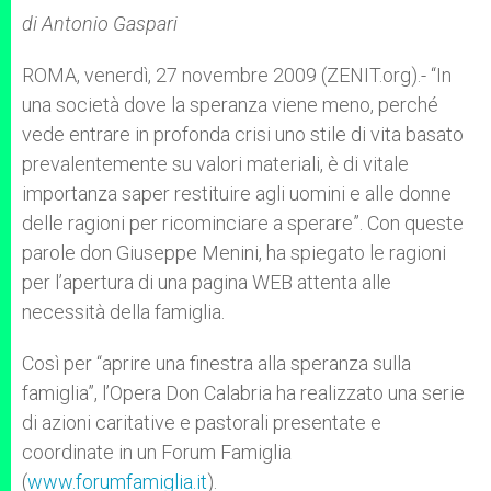
A
n
o
e
p
g
o
r
di Antonio Gaspari
p
e
k
r
ROMA, venerdì, 27 novembre 2009 (ZENIT.org).- “In
una società dove la speranza viene meno, perché
vede entrare in profonda crisi uno stile di vita basato
prevalentemente su valori materiali, è di vitale
importanza saper restituire agli uomini e alle donne
delle ragioni per ricominciare a sperare”. Con queste
parole don Giuseppe Menini, ha spiegato le ragioni
per l’apertura di una pagina WEB attenta alle
necessità della famiglia.
Così per “aprire una finestra alla speranza sulla
famiglia”, l’Opera Don Calabria ha realizzato una serie
di azioni caritative e pastorali presentate e
coordinate in un Forum Famiglia
(
www.forumfamiglia.it
).