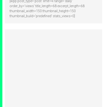
[wpp post_type='post' limit=4 range='daily'
order_by='views' title_length=68 excerpt_length=68
thumbnail_width=150 thumbnail_height=150
thumbnail_build='predefined' stats_views=0]