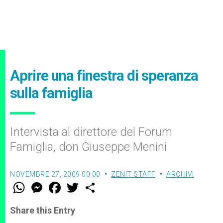
Aprire una finestra di speranza
sulla famiglia
Intervista al direttore del Forum
Famiglia, don Giuseppe Menini
NOVEMBRE 27, 2009 00:00
ZENIT STAFF
ARCHIVI
W
M
F
T
S
h
e
a
w
h
a
s
c
i
a
t
s
e
t
r
Share this Entry
s
e
b
t
e