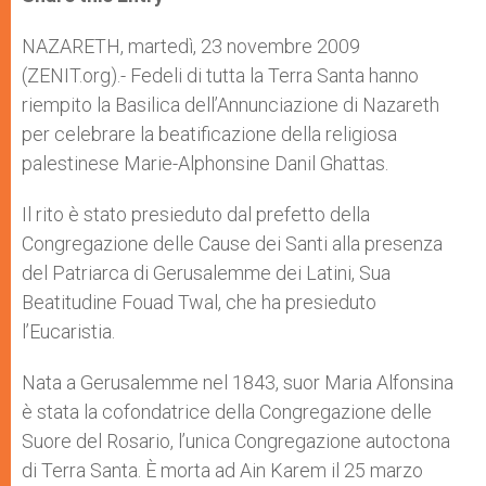
s
e
b
t
e
A
n
o
e
p
g
o
r
NAZARETH, martedì, 23 novembre 2009
p
e
k
(ZENIT.org).- Fedeli di tutta la Terra Santa hanno
r
riempito la Basilica dell’Annunciazione di Nazareth
per celebrare la beatificazione della religiosa
palestinese Marie-Alphonsine Danil Ghattas.
Il rito è stato presieduto dal prefetto della
Congregazione delle Cause dei Santi alla presenza
del Patriarca di Gerusalemme dei Latini, Sua
Beatitudine Fouad Twal, che ha presieduto
l’Eucaristia.
Nata a Gerusalemme nel 1843, suor Maria Alfonsina
è stata la cofondatrice della Congregazione delle
Suore del Rosario, l’unica Congregazione autoctona
di Terra Santa. È morta ad Ain Karem il 25 marzo