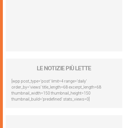
LE NOTIZIE PIÙ LETTE
[wpp post_type='post' limit=4 range='daily'
order_by='views' title_length=68 excerpt_length=68
thumbnail_width=150 thumbnail_height=150
thumbnail_build='predefined' stats_views=0]