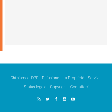
Chi siamo
DPF
Diffusione
La Proprietà
Servizi
Status legale
Copyright
Contattaci