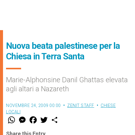
Nuova beata palestinese per la
Chiesa in Terra Santa
Marie-Alphonsine Danil Ghattas elevata
agli altari a Nazareth
NOVEMBRE 24, 2009 00:00
ZENIT STAFF
CHIESE
LOCALI
W
M
F
T
S
h
e
a
w
h
a
s
c
i
a
t
s
e
t
r
Share this Entry