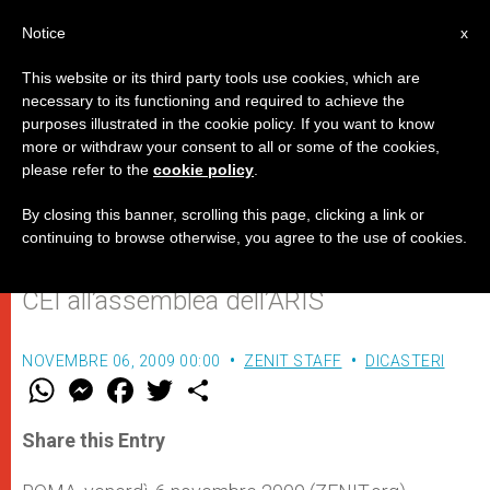
IT
Notice
x
This website or its third party tools use cookies, which are
necessary to its functioning and required to achieve the
purposes illustrated in the cookie policy. If you want to know
Le istituzioni sanitarie cattoliche
more or withdraw your consent to all or some of the cookies,
please refer to the
cookie policy
.
favoriscono "una cura più umana"
By closing this banner, scrolling this page, clicking a link or
continuing to browse otherwise, you agree to the use of cookies.
Intervento del Segretario Generale della
CEI all’assemblea dell’ARIS
NOVEMBRE 06, 2009 00:00
ZENIT STAFF
DICASTERI
W
M
F
T
S
h
e
a
w
h
a
s
c
i
a
t
s
e
t
r
Share this Entry
s
e
b
t
e
A
n
o
e
p
g
o
r