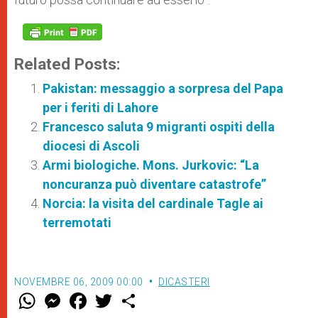
Related Posts:
Pakistan: messaggio a sorpresa del Papa
per i feriti di Lahore
Francesco saluta 9 migranti ospiti della
diocesi di Ascoli
Armi biologiche. Mons. Jurkovic: “La
noncuranza può diventare catastrofe”
Norcia: la visita del cardinale Tagle ai
terremotati
NOVEMBRE 06, 2009 00:00
DICASTERI
W
M
F
T
S
h
e
a
w
h
a
s
c
i
a