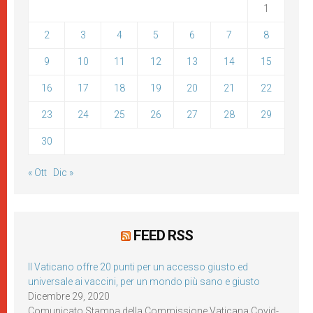
1
2
3
4
5
6
7
8
9
10
11
12
13
14
15
16
17
18
19
20
21
22
23
24
25
26
27
28
29
30
« Ott
Dic »
FEED RSS
Il Vaticano offre 20 punti per un accesso giusto ed
universale ai vaccini, per un mondo più sano e giusto
Dicembre 29, 2020
Comunicato Stampa della Commissione Vaticana Covid-