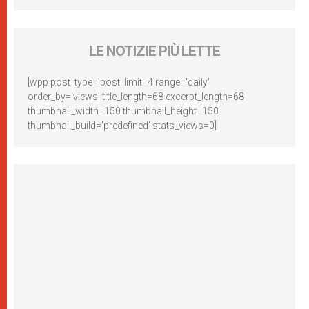
LE NOTIZIE PIÙ LETTE
[wpp post_type='post' limit=4 range='daily'
order_by='views' title_length=68 excerpt_length=68
thumbnail_width=150 thumbnail_height=150
thumbnail_build='predefined' stats_views=0]