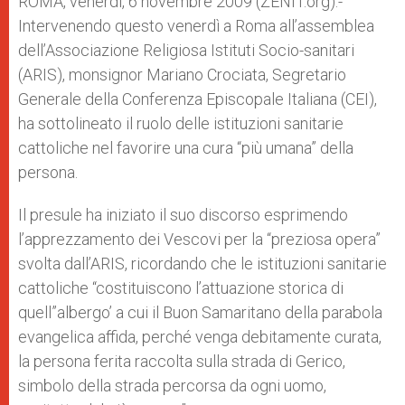
ROMA, venerdì, 6 novembre 2009 (ZENIT.org).-
p
e
k
Intervenendo questo venerdì a Roma all’assemblea
r
dell’Associazione Religiosa Istituti Socio-sanitari
(ARIS), monsignor Mariano Crociata, Segretario
Generale della Conferenza Episcopale Italiana (CEI),
ha sottolineato il ruolo delle istituzioni sanitarie
cattoliche nel favorire una cura “più umana” della
persona.
Il presule ha iniziato il suo discorso esprimendo
l’apprezzamento dei Vescovi per la “preziosa opera”
svolta dall’ARIS, ricordando che le istituzioni sanitarie
cattoliche “costituiscono l’attuazione storica di
quell”albergo’ a cui il Buon Samaritano della parabola
evangelica affida, perché venga debitamente curata,
la persona ferita raccolta sulla strada di Gerico,
simbolo della strada percorsa da ogni uomo,