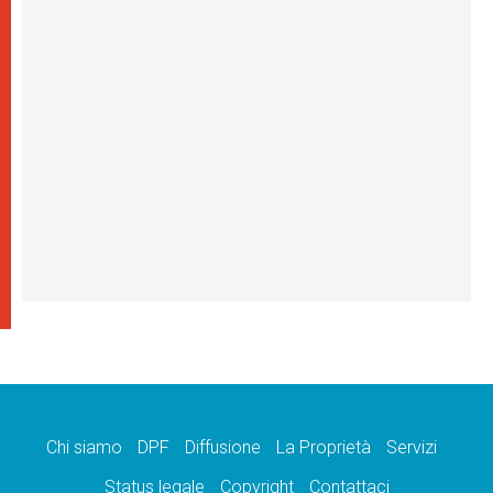
Chi siamo
DPF
Diffusione
La Proprietà
Servizi
Status legale
Copyright
Contattaci