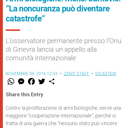
“La noncuranza può diventare
catastrofe”
L’osservatore permanente presso l’Onu
di Ginevra lancia un appello alla
comunità internazionale
NOVEMBRE 09, 2016 12:53
ZENIT STAFF
DICASTERI
W
M
F
T
S
h
e
a
w
h
a
s
c
i
a
t
s
e
t
r
Share this Entry
s
e
b
t
e
A
n
o
e
p
g
o
r
Contro la proliferazione di armi biologiche, serve una
p
e
k
maggiore “cooperazione internazionale”, perché si
r
tratta di una guerra che “nessuno stato può vincere