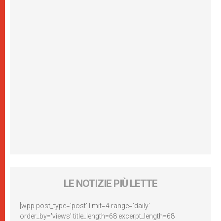
LE NOTIZIE PIÙ LETTE
[wpp post_type='post' limit=4 range='daily'
order_by='views' title_length=68 excerpt_length=68