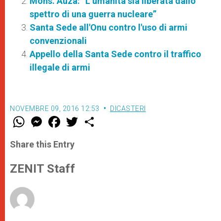
Mons. Auza: “L’umanità sia liberata dallo
spettro di una guerra nucleare”
Santa Sede all'Onu contro l'uso di armi
convenzionali
Appello della Santa Sede contro il traffico
illegale di armi
NOVEMBRE 09, 2016 12:53
DICASTERI
W
M
F
T
S
h
e
a
w
h
a
s
c
i
a
t
s
e
t
r
Share this Entry
s
e
b
t
e
A
n
o
e
p
g
o
r
ZENIT Staff
p
e
k
r