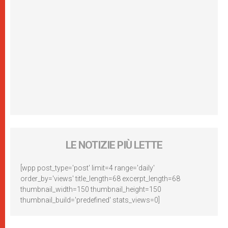
LE NOTIZIE PIÙ LETTE
[wpp post_type='post' limit=4 range='daily'
order_by='views' title_length=68 excerpt_length=68
thumbnail_width=150 thumbnail_height=150
thumbnail_build='predefined' stats_views=0]