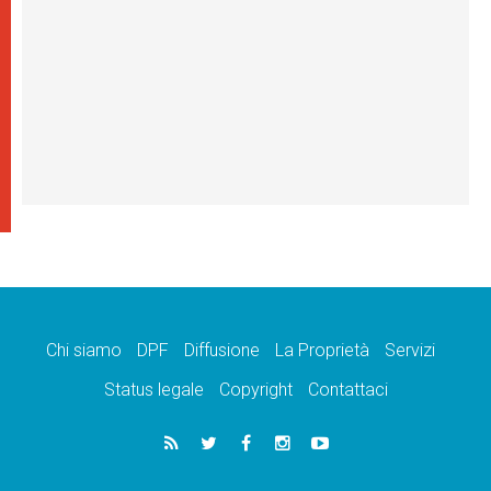
Chi siamo
DPF
Diffusione
La Proprietà
Servizi
Status legale
Copyright
Contattaci