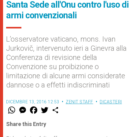
Santa Sede all'Onu contro l'uso di
armi convenzionali
L’osservatore vaticano, mons. Ivan
Jurkovič, intervenuto ieri a Ginevra alla
Conferenza di revisione della
Convenzione su proibizione o
limitazione di alcune armi considerate
dannose o a effetti indiscriminati
DICEMBRE 13, 2016 12:53
ZENIT STAFF
DICASTERI
W
M
F
T
S
h
e
a
w
h
a
s
c
i
a
t
s
e
t
r
Share this Entry
s
e
b
t
e
A
n
o
e
p
g
o
r