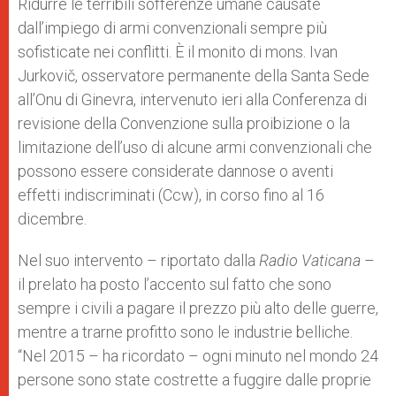
Ridurre le terribili sofferenze umane causate
p
e
k
dall’impiego di armi convenzionali sempre più
r
sofisticate nei conflitti. È il monito di mons. Ivan
Jurkovič, osservatore permanente della Santa Sede
all’Onu di Ginevra, intervenuto ieri alla Conferenza di
revisione della Convenzione sulla proibizione o la
limitazione dell’uso di alcune armi convenzionali che
possono essere considerate dannose o aventi
effetti indiscriminati (Ccw), in corso fino al 16
dicembre.
Nel suo intervento – riportato dalla
Radio Vaticana
–
il prelato ha posto l’accento sul fatto che sono
sempre i civili a pagare il prezzo più alto delle guerre,
mentre a trarne profitto sono le industrie belliche.
“Nel 2015 – ha ricordato – ogni minuto nel mondo 24
persone sono state costrette a fuggire dalle proprie