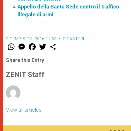
Appello della Santa Sede contro il traffico
illegale di armi
DICEMBRE 13, 2016 12:53
DICASTERI
W
M
F
T
S
h
e
a
w
h
a
s
c
i
a
t
s
e
t
r
Share this Entry
s
e
b
t
e
A
n
o
e
p
g
o
r
ZENIT Staff
p
e
k
r
View all articles