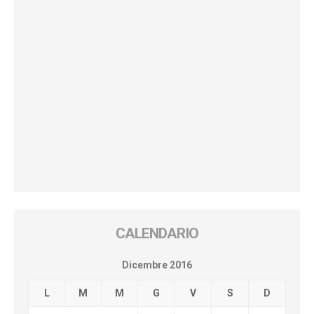
CALENDARIO
Dicembre 2016
L
M
M
G
V
S
D