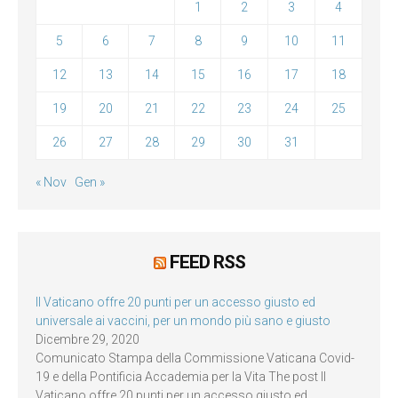
1
2
3
4
5
6
7
8
9
10
11
12
13
14
15
16
17
18
19
20
21
22
23
24
25
26
27
28
29
30
31
« Nov
Gen »
FEED RSS
Il Vaticano offre 20 punti per un accesso giusto ed
universale ai vaccini, per un mondo più sano e giusto
Dicembre 29, 2020
Comunicato Stampa della Commissione Vaticana Covid-
19 e della Pontificia Accademia per la Vita The post Il
Vaticano offre 20 punti per un accesso giusto ed