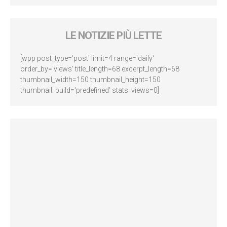
LE NOTIZIE PIÙ LETTE
[wpp post_type='post' limit=4 range='daily'
order_by='views' title_length=68 excerpt_length=68
thumbnail_width=150 thumbnail_height=150
thumbnail_build='predefined' stats_views=0]