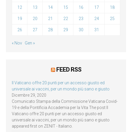
12
13
14
15
16
17
18
19
20
21
22
23
24
25
26
27
28
29
30
31
« Nov
Gen »
FEED RSS
Il Vaticano offre 20 punti per un accesso giusto ed
universale ai vaccini, per un mondo più sano e giusto
Dicembre 29, 2020
Comunicato Stampa della Commissione Vaticana Covid-
19 e della Pontificia Accademia per la Vita The post Il
Vaticano offre 20 punti per un accesso giusto ed
universale ai vaccini, per un mondo più sano e giusto
appeared first on ZENIT - Italiano.