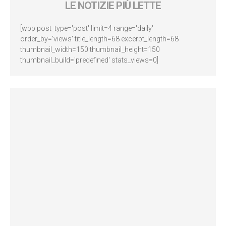
LE NOTIZIE PIÙ LETTE
[wpp post_type='post' limit=4 range='daily'
order_by='views' title_length=68 excerpt_length=68
thumbnail_width=150 thumbnail_height=150
thumbnail_build='predefined' stats_views=0]