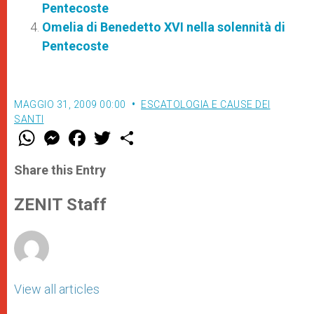
Pentecoste
Omelia di Benedetto XVI nella solennità di
Pentecoste
MAGGIO 31, 2009 00:00
ESCATOLOGIA E CAUSE DEI
SANTI
W
M
F
T
S
h
e
a
w
h
a
s
c
i
a
t
s
e
t
r
Share this Entry
s
e
b
t
e
A
n
o
e
p
g
o
r
ZENIT Staff
p
e
k
r
View all articles