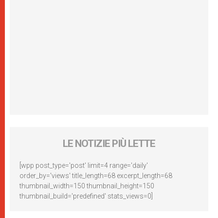
LE NOTIZIE PIÙ LETTE
[wpp post_type='post' limit=4 range='daily'
order_by='views' title_length=68 excerpt_length=68
thumbnail_width=150 thumbnail_height=150
thumbnail_build='predefined' stats_views=0]