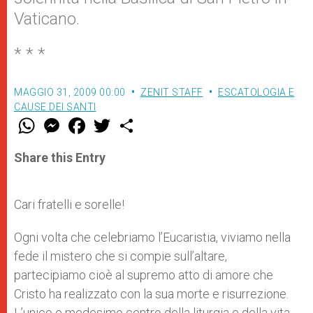
Vaticano.
* * *
MAGGIO 31, 2009 00:00
ZENIT STAFF
ESCATOLOGIA E
CAUSE DEI SANTI
W
M
F
T
S
h
e
a
w
h
a
s
c
i
a
t
s
e
t
r
Share this Entry
s
e
b
t
e
A
n
o
e
p
g
o
r
p
e
k
Cari fratelli e sorelle!
r
Ogni volta che celebriamo l’Eucaristia, viviamo nella
fede il mistero che si compie sull’altare,
partecipiamo cioè al supremo atto di amore che
Cristo ha realizzato con la sua morte e risurrezione.
L’unico e medesimo centro della liturgia e della vita