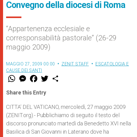
Convegno della diocesi di Roma
“Appartenenza ecclesiale e
corresponsabilità pastorale” (26-29
maggio 2009)
MAGGIO 27, 2009 00:00
ZENIT STAFF
ESCATOLOGIA E
CAUSE DEI SANTI
W
M
F
T
S
h
e
a
w
h
a
s
c
i
a
t
s
e
t
r
Share this Entry
s
e
b
t
e
A
n
o
e
p
g
o
r
CITTA’ DEL VATICANO, mercoledì, 27 maggio 2009
p
e
k
(ZENIT.org).- Pubblichiamo di seguito il testo del
r
discorso pronunciato martedì da Benedetto XVI nella
Basilica di San Giovanni in Laterano dove ha