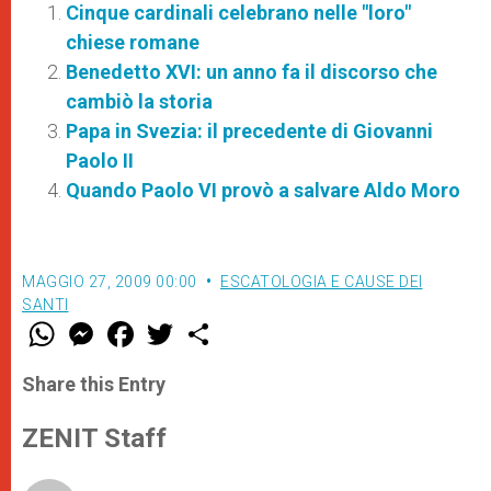
Cinque cardinali celebrano nelle "loro"
chiese romane
Benedetto XVI: un anno fa il discorso che
cambiò la storia
Papa in Svezia: il precedente di Giovanni
Paolo II
Quando Paolo VI provò a salvare Aldo Moro
MAGGIO 27, 2009 00:00
ESCATOLOGIA E CAUSE DEI
SANTI
W
M
F
T
S
h
e
a
w
h
a
s
c
i
a
t
s
e
t
r
Share this Entry
s
e
b
t
e
A
n
o
e
p
g
o
r
ZENIT Staff
p
e
k
r