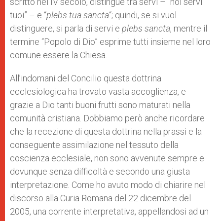
scritto nel IV secolo, distingue tra servi – “noi servi
tuoi” – e “
plebs tua sancta
“; quindi, se si vuol
distinguere, si parla di servi e
plebs
sancta
, mentre il
termine “Popolo di Dio” esprime tutti insieme nel loro
comune essere la Chiesa.
All’indomani del Concilio questa dottrina
ecclesiologica ha trovato vasta accoglienza, e
grazie a Dio tanti buoni frutti sono maturati nella
comunità cristiana. Dobbiamo però anche ricordare
che la recezione di questa dottrina nella prassi e la
conseguente assimilazione nel tessuto della
coscienza ecclesiale, non sono avvenute sempre e
dovunque senza difficoltà e secondo una giusta
interpretazione. Come ho avuto modo di chiarire nel
discorso alla Curia Romana del 22 dicembre del
2005, una corrente interpretativa, appellandosi ad un