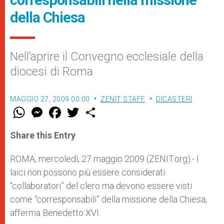
corresponsabili nella missione
della Chiesa
Nell’aprire il Convegno ecclesiale della
diocesi di Roma
MAGGIO 27, 2009 00:00
ZENIT STAFF
DICASTERI
W
M
F
T
S
h
e
a
w
h
a
s
c
i
a
t
s
e
t
r
Share this Entry
s
e
b
t
e
A
n
o
e
p
g
o
r
ROMA, mercoledì, 27 maggio 2009 (ZENIT.org).- I
p
e
k
laici non possono più essere considerati
r
“collaboratori” del clero ma devono essere visti
come “corresponsabili” della missione della Chiesa,
afferma Benedetto XVI.