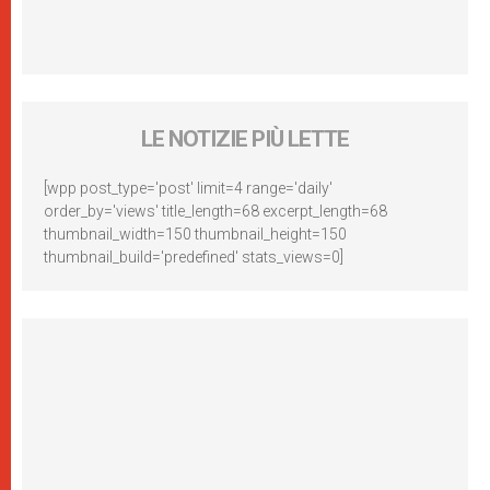
LE NOTIZIE PIÙ LETTE
[wpp post_type='post' limit=4 range='daily'
order_by='views' title_length=68 excerpt_length=68
thumbnail_width=150 thumbnail_height=150
thumbnail_build='predefined' stats_views=0]