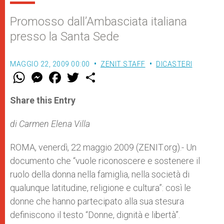
Promosso dall’Ambasciata italiana
presso la Santa Sede
MAGGIO 22, 2009 00:00
ZENIT STAFF
DICASTERI
W
M
F
T
S
h
e
a
w
h
a
s
c
i
a
t
s
e
t
r
Share this Entry
s
e
b
t
e
A
n
o
e
p
g
o
r
di Carmen Elena Villa
p
e
k
r
ROMA, venerdì, 22 maggio 2009 (ZENIT.org).- Un
documento che “vuole riconoscere e sostenere il
ruolo della donna nella famiglia, nella società di
qualunque latitudine, religione e cultura”: così le
donne che hanno partecipato alla sua stesura
definiscono il testo “Donne, dignità e libertà”.