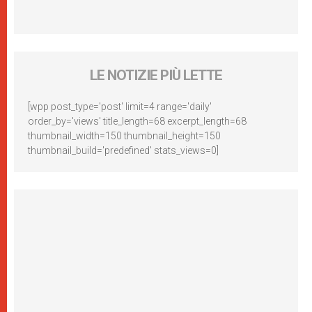
LE NOTIZIE PIÙ LETTE
[wpp post_type='post' limit=4 range='daily'
order_by='views' title_length=68 excerpt_length=68
thumbnail_width=150 thumbnail_height=150
thumbnail_build='predefined' stats_views=0]